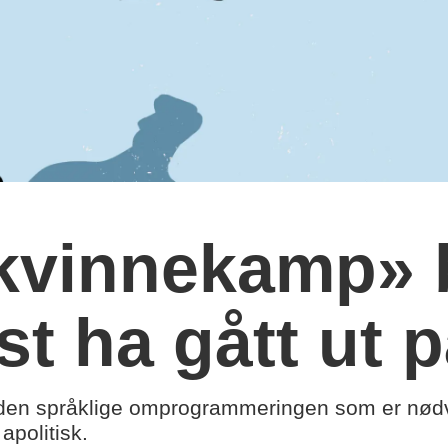
kvinnekamp» 
st ha gått ut 
den språklige omprogrammeringen som er nødv
apolitisk.