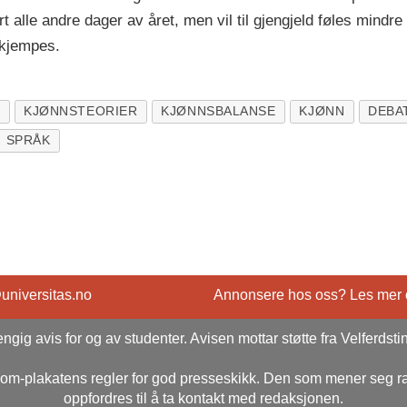
lle andre dager av året, men vil til gjengjeld føles mindre 
kjempes.
R
KJØNNSTEORIER
KJØNNSBALANSE
KJØNN
DEBA
SPRÅK
@universitas.no
Annonsere hos oss? Les mer
ngig avis for og av studenter. Avisen mottar støtte fra Velferdsti
rsom-plakatens regler for god presseskikk. Den som mener seg 
oppfordres til å ta kontakt med redaksjonen.