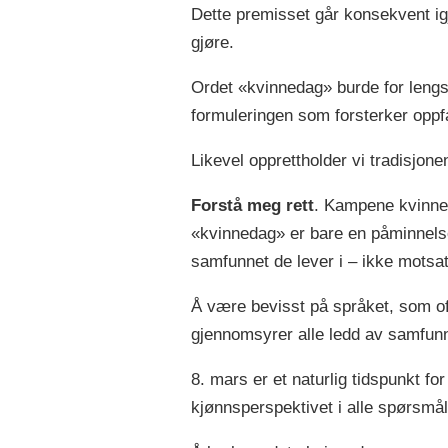
Dette premisset går konsekvent ig
gjøre.
Ordet «kvinnedag» burde for lengst
formuleringen som forsterker oppf
Likevel opprettholder vi tradisjo
Forstå meg rett
. Kampene kvinner
«kvinnedag» er bare en påminnelse
samfunnet de lever i – ikke motsat
Å være bevisst på språket, som of
gjennomsyrer alle ledd av samfunn
8. mars er et naturlig tidspunkt f
kjønnsperspektivet i alle spørsmål