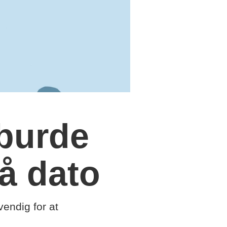
burde
på dato
endig for at