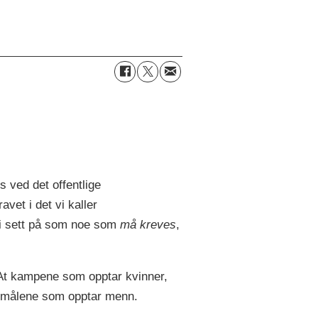
s ved det offentlige
avet i det vi kaller
bli sett på som noe som
må kreves
,
 At kampene som opptar kvinner,
rsmålene som opptar menn.