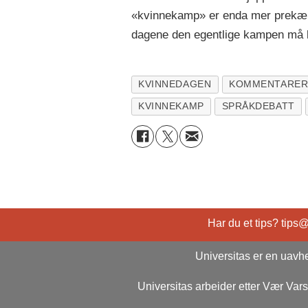
«kvinnekamp» er enda mer prekært a
dagene den egentlige kampen må 
KVINNEDAGEN
KOMMENTARE
KVINNEKAMP
SPRÅKDEBATT
Har du et tips? tips
Universitas er en uavhe
Universitas arbeider etter Vær Va