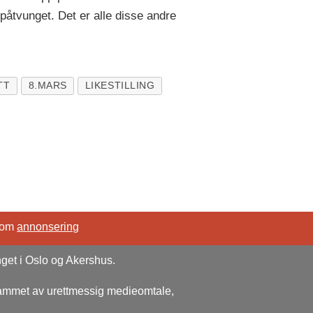
påtvunget. Det er alle disse andre
TT
8.MARS
LIKESTILLING
 om
annonsering
nget i Oslo og Akershus.
rammet av urettmessig medieomtale,