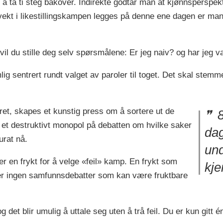
å ta ti steg bakover. Indirekte godtar man at kjønnsperspekt
 vekt i likestillingskampen legges på denne ene dagen er man
vil du stille deg selv spørsmålene: Er jeg naiv? og har jeg v
ig sentrert rundt valget av paroler til toget. Det skal stem
ret, skapes et kunstig press om å sortere ut de
8
 et destruktivt monopol på debatten om hvilke saker
da
urat nå.
und
 en frykt for å velge «feil» kamp. En frykt som
kje
er ingen samfunnsdebatter som kan være fruktbare
 det blir umulig å uttale seg uten å trå feil. Du er kun gitt 