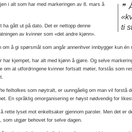
jen i alt som har med markeringen av 8. mars å
Å
«kv
 ha gått ut på dato. Det er nettopp denne
ti 
atningen av kvinner som «det andre kjønn».
nen om å gi spørsmål som angår annenhver innbygger kun én
 har kjempet, har alt med kjønn å gjøre. Og selve markerin
 om at utfordringene kvinner fortsatt møter, forstås som re
t.
te feiltolkes som nøytralt, er uunngåelig om man vil forstå
et. En språklig omorganisering er høyst nødvendig for likes
or å rette lyset mot enkeltsaker gjennom paroler. Men det e
, som utgjør behovet for selve dagen.