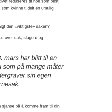
ivet reduseres til noe som best
 som kvinne tildelt en umulig
algt den «viktigste» saken?
mes over sak, slagord og
. mars har blitt til en
g som på mange måter
ergraver sin egen
rnesak.
én sjanse på å komme fram til din