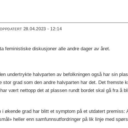
28.04.2023 - 12:14
 OPPDATERT
 feministiske diskusjoner alle andre dager av året.
 den undertrykte halvparten av befolkningen også har sin plas
ike stor grad som den andre halvparten har det. Det fremste kr
ar vært nettopp det at plassen rundt bordet skal gå fra å 
 i økende grad har blitt et symptom på et utdatert premiss:
mål» heller enn samfunnsutfordringer på lik linje med spø