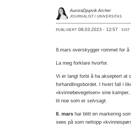
Aurora
Djupvik Archer
JOURNALIST I UNIVERSITAS
08.03.2023 - 12:57
PUBLISERT
SIST
8.mars overskygger rommet for å ta
La meg forklare hvorfor.
Vi er langt forbi å ha akseptert at
forhandlingsbordet. I hvert fall i l
«kvinnebevegelsen» sine kamper, h
til noe som er
selvsagt
.
8. mars
har blitt en markering som
sees på som nettopp «kvinnespørs