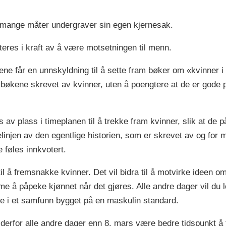
på mange måter undergraver sin egen kjernesak.
eres i kraft av å være motsetningen til menn.
ene får en unnskyldning til å sette fram bøker om «kvinner i 
bøkene skrevet av kvinner, uten å poengtere at de er gode p
s av plass i timeplanen til å trekke fram kvinner, slik at de 
delinjen av den egentlige historien, som er skrevet av og for
 føles innkvotert.
il å fremsnakke kvinner. Det vil bidra til å motvirke ideen
me å påpeke kjønnet når det gjøres. Alle andre dager vil du l
eve i et samfunn bygget på en maskulin standard.
 derfor alle andre dager enn 8. mars være bedre tidspunkt å 