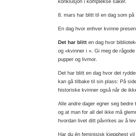
konklusjon i komplekse saker.
8. mars har blitt til en dag som 
En dag hvor enhver kvinne present
Det har blitt
en dag hvor bibliotek
og «kvinner i ». Gi meg de rågode 
pupper og livmor.
Det har blitt en dag hvor det rydde
kan gå tilbake til sin plass: På si
historiske kvinner også når de ikke
Alle andre dager egner seg bedre t
og at man for all del ikke må glem
hvordan livet ditt påvirkes av å l
Har du én feminisisk kjepphest vil