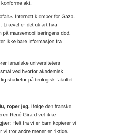
t konforme akt.
afah». Internett kjemper for Gaza.
 Likevel er det uklart hva
gn på massemobiliseringens død.
er ikke bare informasjon fra
r israelske universiteters
ørsmål ved hvorfor akademisk
lig studietur på teologisk fakultet.
u, roper jeg.
Ifølge den franske
keren René Girard vet ikke
ær: Helt fra vi er barn kopierer vi
vi tror andre mener er riktige.