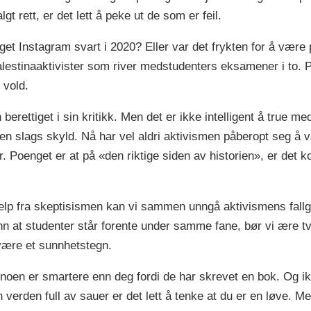
t rett, er det lett å peke ut de som er feil.
t Instagram svart i 2020? Eller var det frykten for å være på 
alestinaaktivister som river medstudenters eksamener i to.
 vold.
berettiget i sin kritikk. Men det er ikke intelligent å true m
 den slags skyld. Nå har vel aldri aktivismen påberopt seg å 
oenget er at på «den riktige siden av historien», er det kor
lp fra skeptisismen kan vi sammen unngå aktivismens fallgr
nn at studenter står forente under samme fane, bør vi ære tv
 være et sunnhetstegn.
t noen er smartere enn deg fordi de har skrevet en bok. Og i
 en verden full av sauer er det lett å tenke at du er en løve. 