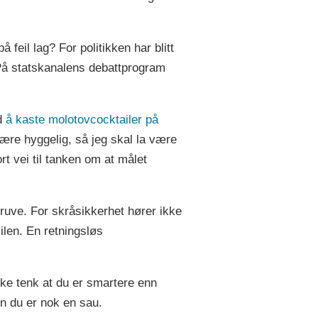
feil lag? For politikken har blitt
 På statskanalens debattprogram
ed
å kaste molotovcocktailer på
være hyggelig, så jeg skal la være
t vei til tanken om at målet
uve. For skråsikkerhet hører ikke
ilen. En retningsløs
kke tenk at du er smartere enn
Men du er nok en sau.