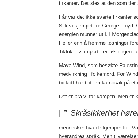
firkanter. Det sies at den som ti
I år var det ikke svarte firkanter
Slik vi kjempet for George Floyd. 
energien munner ut i. I Morgenbla
Heller enn å fremme løsninger fora
Tiktok – vi importerer løsningene
Maya Wind, som besøkte Palestina
medvirkning i folkemord. For Wind
boikott har blitt en kampsak på et 
Det er bra vi tar kampen. Men er
Skråsikkerhet hører
mennesker hva de kjemper for. Våre
hverandres språk. Men tilværelsen 