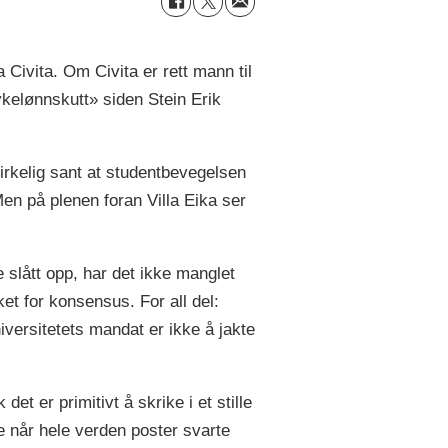
a Civita. Om Civita er rett mann til
ykelønnskutt» siden Stein Erik
virkelig sant at studentbevegelsen
en på plenen foran Villa Eika ser
 slått opp, har det ikke manglet
et for konsensus. For all del:
versitetets mandat er ikke å jakte
t er primitivt å skrike i et stille
de når hele verden poster svarte