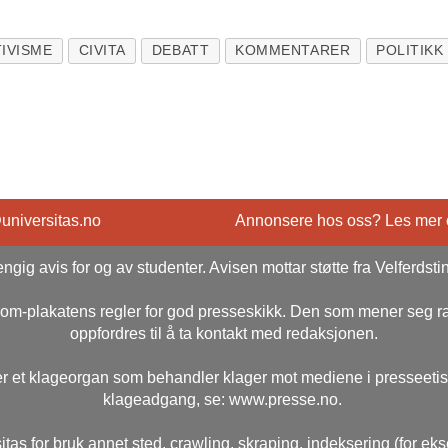
IVISME
CIVITA
DEBATT
KOMMENTARER
POLITIKK
@universitas.no
Annonsere hos oss? Les mer
ngig avis for og av studenter. Avisen mottar støtte fra Velferdsti
rsom-plakatens regler for god presseskikk. Den som mener seg 
oppfordres til å ta kontakt med redaksjonen.
r et klageorgan som behandler klager mot mediene i presseeti
klageadgang, se: www.presse.no.
itas for bruk annet sted, crawling, skraping, indeksering (for ek