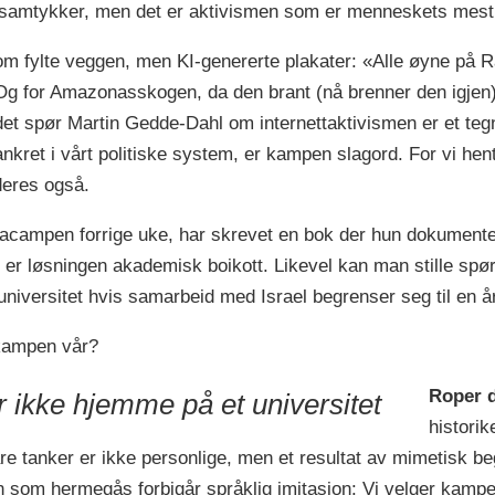
er samtykker, men det er aktivismen som er menneskets mes
 som fylte veggen, men KI-genererte plakater: «Alle øyne på R
Og for Amazonasskogen, da den brant (nå brenner den igjen).
det spør Martin Gedde-Dahl om internettaktivismen er et te
nkret i vårt politiske system, er kampen slagord. For vi hent
 deres også.
campen forrige uke, har skrevet en bok der hun dokumentere
 er løsningen akademisk boikott. Likevel kan man stille sp
universitet hvis samarbeid med Israel begrenser seg til en år
 kampen vår?
Roper d
 ikke hjemme på et universitet
histori
 tanker er ikke personlige, men et resultat av mimetisk begj
som hermegås forbigår språklig imitasjon: Vi velger kamper 