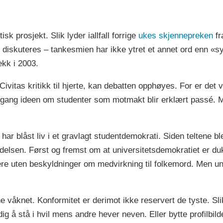
k prosjekt. Slik lyder iallfall forrige
ukes skjennepreken
fr
 diskuteres – tankesmien har ikke ytret et annet ord enn «s
ekk i 2003.
Civitas kritikk til hjerte, kan debatten opphøyes. For er det 
e gang ideen om studenter som motmakt blir erklært passé. M
r blåst liv i et gravlagt studentdemokrati. Siden teltene ble
delsen. Først og fremst om at universitetsdemokratiet er duk
ere uten beskyldninger om medvirkning til folkemord. Men uni
åknet. Konformitet er derimot ikke reservert de tyste. Slik de
dig å stå i hvil mens andre hever neven. Eller bytte profilbil