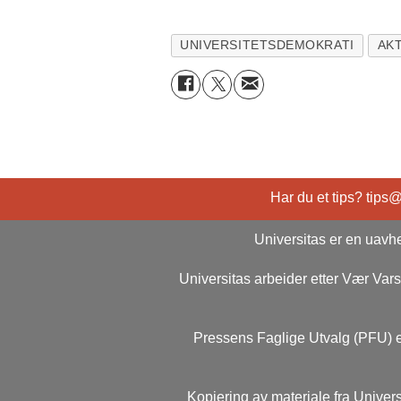
UNIVERSITETSDEMOKRATI
AKT
Har du et tips? tips
Universitas er en uavhe
Universitas arbeider etter Vær Va
Pressens Faglige Utvalg (PFU) e
Kopiering av materiale fra Univers