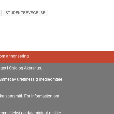
STUDENTBEVEGELSE
 om
annonsering
nget i Oslo og Akershus.
rammet av urettmessig medieomtale,
ske spørsmål. For informasjon om
sempel tekst og datamining) er ikke