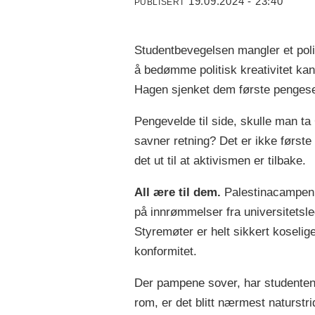
19.09.2024 - 23:40
PUBLISERT
Studentbevegelsen mangler et politis
å bedømme politisk kreativitet kan
Hagen sjenket dem første penges
Pengevelde til side, skulle man ta 
savner retning? Det er ikke først
det ut til at aktivismen er tilbake.
All ære til dem.
Palestinacampen ha
på innrømmelser fra universitetsle
Styremøter er helt sikkert koselig
konformitet.
Der pampene sover, har studentene v
rom, er det blitt nærmest naturstri