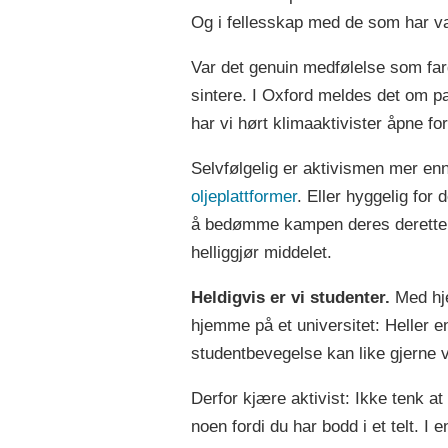
Og i fellesskap med de som har valg
Var det genuin medfølelse som farge
sintere. I Oxford meldes det om p
har vi hørt klimaaktivister åpne for
Selvfølgelig er aktivismen mer enn 
oljeplattformer
. Eller hyggelig for
å bedømme kampen deres deretter. P
helliggjør middelet.
Heldigvis er vi studenter.
Med hje
hjemme på et universitet: Heller e
studentbevegelse kan like gjerne
Derfor kjære aktivist: Ikke tenk a
noen fordi du har bodd i et telt. I