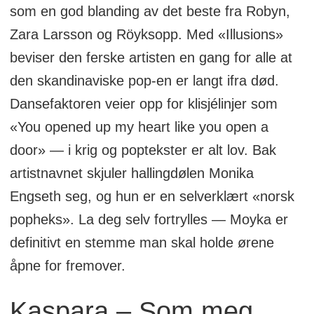
som en god blanding av det beste fra Robyn,
Zara Larsson og Röyksopp. Med «Illusions»
beviser den ferske artisten en gang for alle at
den skandinaviske pop-en er langt ifra død.
Dansefaktoren veier opp for klisjélinjer som
«You opened up my heart like you open a
door» — i krig og poptekster er alt lov. Bak
artistnavnet skjuler hallingdølen Monika
Engseth seg, og hun er en selverklært «norsk
popheks». La deg selv fortrylles — Moyka er
definitivt en stemme man skal holde ørene
åpne for fremover.
Kaspara – Som meg