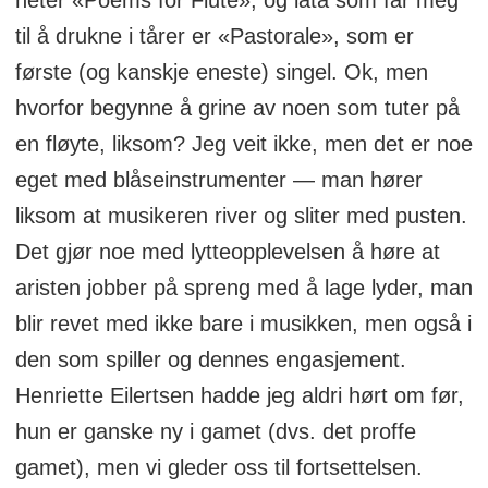
heter «Poems for Flute», og låta som får meg
til å drukne i tårer er «Pastorale», som er
første (og kanskje eneste) singel. Ok, men
hvorfor begynne å grine av noen som tuter på
en fløyte, liksom? Jeg veit ikke, men det er noe
eget med blåseinstrumenter — man hører
liksom at musikeren river og sliter med pusten.
Det gjør noe med lytteopplevelsen å høre at
aristen jobber på spreng med å lage lyder, man
blir revet med ikke bare i musikken, men også i
den som spiller og dennes engasjement.
Henriette Eilertsen hadde jeg aldri hørt om før,
hun er ganske ny i gamet (dvs. det proffe
gamet), men vi gleder oss til fortsettelsen.