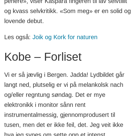
penere», viser Kaspara fingeren til lav selvtillit
og kvass selvkritikk. «Som meg» er en solid og
lovende debut.
Les også:
Joik og Kork for naturen
Kobe – Forliset
Vi er så jævlig i Bergen. Jadda! Lydbildet går
langt ned, plutselig er vi på melankolsk nach
og/eller regntung søndag. Det er mye
elektronikk i monitor sånn rent
instrumentalmessig, gjennomprodusert til
tusen, men det er ikke feil, det. Jeg veit ikke
hva jeg synes om sette opp et intenst