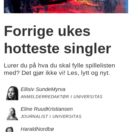
Forrige ukes
hotteste singler
Lurer du på hva du skal fylle spillelisten
med? Det gjør ikke vi! Les, lytt og nyt.
Ellisiv Sunde
Myrva
ANMELDERREDAKTØR I UNIVERSITAS
Eline Ruud
Kristiansen
JOURNALIST I UNIVERSITAS
Harald
Nordbø