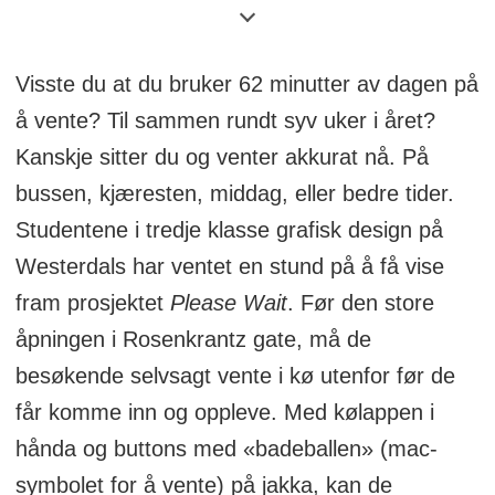
(School of Communication)
Visste du at du bruker 62 minutter av dagen på
Sted:Grafill, Rosenkrantz gate 21
å vente? Til sammen rundt syv uker i året?
Tid: Lørdag 21. april
Kanskje sitter du og venter akkurat nå. På
bussen, kjæresten, middag, eller bedre tider.
Studentene i tredje klasse grafisk design på
Westerdals har ventet en stund på å få vise
fram prosjektet
Please Wait
. Før den store
åpningen i Rosenkrantz gate, må de
besøkende selvsagt vente i kø utenfor før de
får komme inn og oppleve. Med kølappen i
hånda og buttons med «badeballen» (mac-
symbolet for å vente) på jakka, kan de