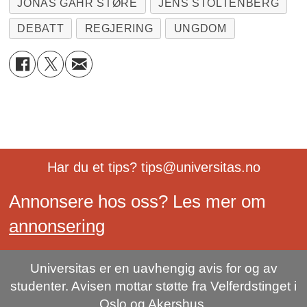
JONAS GAHR STØRE
JENS STOLTENBERG
DEBATT
REGJERING
UNGDOM
Har du et tips? tips@universitas.no
Annonsere hos oss? Les mer om
annonsering
Universitas er en uavhengig avis for og av
studenter. Avisen mottar støtte fra Velferdstinget i
Oslo og Akershus.