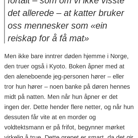
fortalt – som om vi ikke visste
det allerede – at katter bruker
oss mennesker som «ein
reiskap for å få mat»
Men ikke bare inntrer døden hjemme i Norge,
den truer også i Kyoto. Boken åpner med at
den aleneboende jeg-personen hører – eller
tror hun hører – noen banke på døren hennes
midt på natten. Men når hun åpner er det
ingen der. Dette hender flere netter, og når hun
dessuten får vite at en morder og
voldtektsmann er på frifot, begynner mørket
virkelig å true. Dette grepet er smart, da det gir