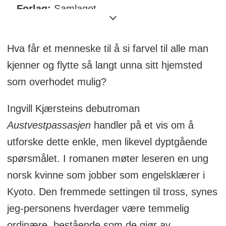
Forlag
:
Samlaget
Antall sider:
191
Hva får et menneske til å si farvel til alle man
kjenner og flytte så langt unna sitt hjemsted
som overhodet mulig?
Ingvill Kjærsteins debutroman
Austvestpassasjen
handler på et vis om å
utforske dette enkle, men likevel dyptgående
spørsmålet. I romanen møter leseren en ung
norsk kvinne som jobber som engelsklærer i
Kyoto. Den fremmede settingen til tross, synes
jeg-personens hverdager være temmelig
ordinære, bestående som de gjør av