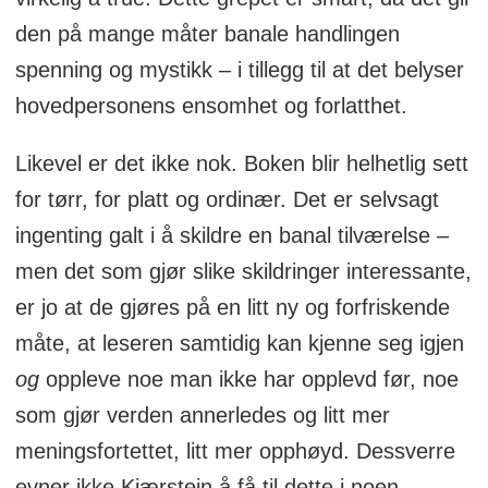
den på mange måter banale handlingen
spenning og mystikk – i tillegg til at det belyser
hovedpersonens ensomhet og forlatthet.
Likevel er det ikke nok. Boken blir helhetlig sett
for tørr, for platt og ordinær. Det er selvsagt
ingenting galt i å skildre en banal tilværelse –
men det som gjør slike skildringer interessante,
er jo at de gjøres på en litt ny og forfriskende
måte, at leseren samtidig kan kjenne seg igjen
og
oppleve noe man ikke har opplevd før, noe
som gjør verden annerledes og litt mer
meningsfortettet, litt mer opphøyd. Dessverre
evner ikke Kjærstein å få til dette i noen