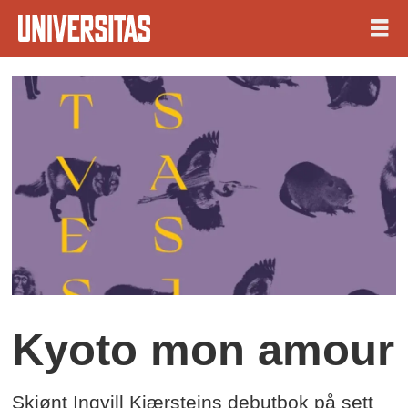
Kyoto mon amour
Skjønt Ingvill Kjærsteins debutbok på sett