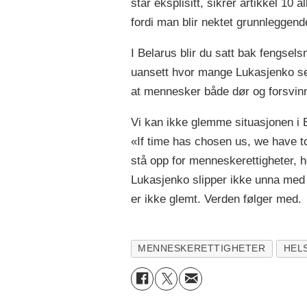
står eksplisitt, sikrer artikkel 10
fordi man blir nektet grunnleggend
I Belarus blir du satt bak fengsels
uansett hvor mange Lukasjenko set
at mennesker både dør og forsvinn
Vi kan ikke glemme situasjonen i B
«If time has chosen us, we have to
stå opp for menneskerettigheter, he
Lukasjenko slipper ikke unna med
er ikke glemt. Verden følger med.
MENNESKERETTIGHETER
HEL