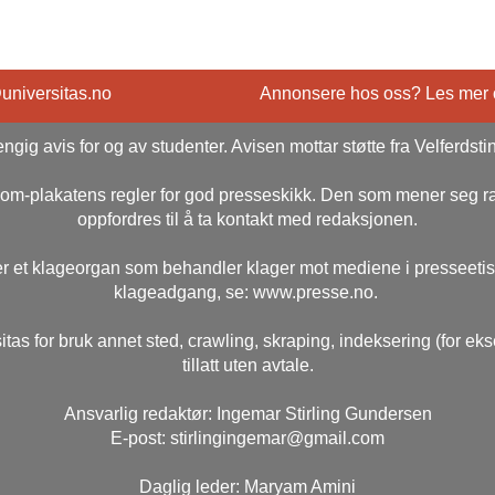
@universitas.no
Annonsere hos oss? Les mer
ngig avis for og av studenter. Avisen mottar støtte fra Velferdsti
rsom-plakatens regler for god presseskikk. Den som mener seg 
oppfordres til å ta kontakt med redaksjonen.
r et klageorgan som behandler klager mot mediene i presseeti
klageadgang, se: www.presse.no.
itas for bruk annet sted, crawling, skraping, indeksering (for ek
tillatt uten avtale.
Ansvarlig redaktør: Ingemar Stirling Gundersen
E-post: stirlingingemar@gmail.com
Daglig leder: Maryam Amini