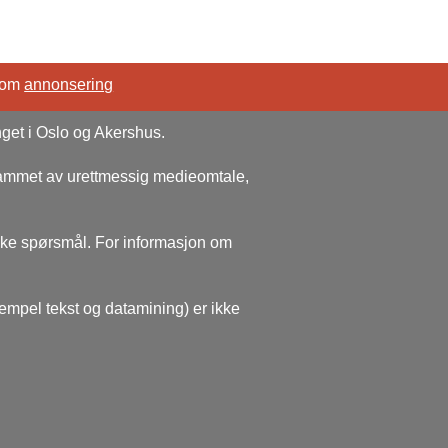
 om
annonsering
nget i Oslo og Akershus.
rammet av urettmessig medieomtale,
ske spørsmål. For informasjon om
sempel tekst og datamining) er ikke