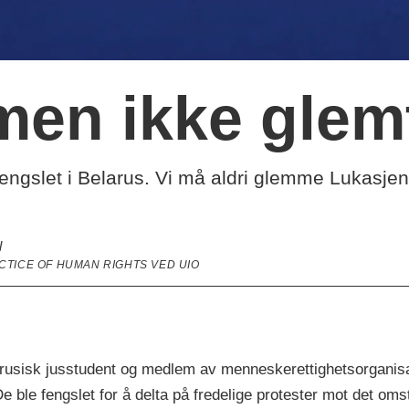
men ikke glem
fengslet i Belarus. Vi må aldri glemme Lukasjen
l
TICE OF HUMAN RIGHTS VED UIO
rusisk jusstudent og medlem av menneskerettighetsorganisas
le fengslet for å delta på fredelige protester mot det omst