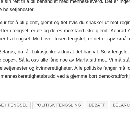
 alle sin rett til å bli behandlet med menneskeverd. Det er i
e helsetjenester.
mur for å bli gjemt, glemt og tiet hvis du snakker ut mot regi
ter i fengsel, er de og deres motstand ikke glemt. Konrad-A
er fra fengsel. Med over tusen fengslet, er det et spørsmå
elarus, da får Lukasjenko akkurat det han vil. Selv fengslet 
 cope». Så la oss alle låne noe av Marfa sitt mot. Vi må stå
lsetjenester og kvinnerettigheter. Alle politiske fanger må l
 menneskerettighetsbrudd ved å gjemme bort demokratiforkj
SE I FENGSEL
POLITISK FENGSLING
DEBATT
BELARU