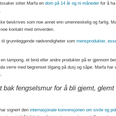
ttssaker sitter Marfa en
dom på 14 år og ni måneder
for å ha
.
ke beskrives som noe annet enn umenneskelig og farlig. Man
ten noe kontakt med omverden.
ang til grunnleggende nødvendigheter som
mensprodukter, esse
å en tampong, et bind eller andre produkter på er gjennom b
nda verre med begrenset tilgang på dusj og såpe. Marfa har 
t.
tt bak fengselsmur for å bli gjemt, glemt
har signert den
internasjonale konvensjonen om sivile og poli