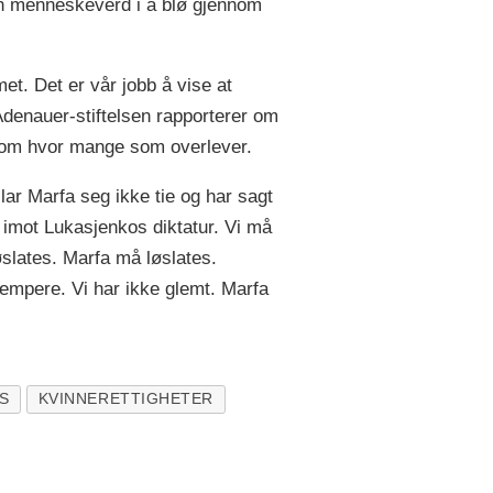
ngen menneskeverd i å blø gjennom
met. Det er vår jobb å vise at
denauer-stiftelsen rapporterer om
l om hvor mange som overlever.
lar Marfa seg ikke tie og har sagt
 imot Lukasjenkos diktatur. Vi må
øslates. Marfa må løslates.
empere. Vi har ikke glemt. Marfa
S
KVINNERETTIGHETER