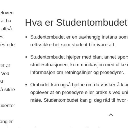
eloven
Hva er Studentombudet
kal ha
 altså
es
Studentombudet er en uavhengig instans som s
festede
rettssikkerhet som student blir ivaretatt.
Studentombudet hjelper med blant annet spørs
studiesituasjonen, kommunikasjon med ulike de
et at
informasjon om retningslinjer og prosedyrer.
. Ved
st
Ombudet kan også hjelpe om du ønsker å klage
å sikre
opplever at en prosedyre eller praksis ved unive
måte. Studentombudet kan gi deg råd til hvor
udenter
angler