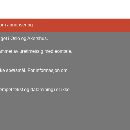
 om
annonsering
nget i Oslo og Akershus.
rammet av urettmessig medieomtale,
ske spørsmål. For informasjon om
sempel tekst og datamining) er ikke