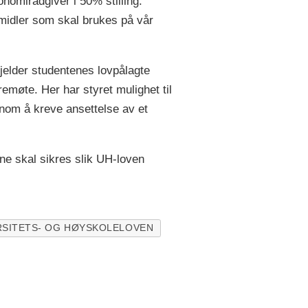
onomirådgiver i 50% stilling.
s midler som skal brukes på vår
gjelder studentenes lovpålagte
remøte. Her har styret mulighet til
nnom å kreve ansettelse av et
ene skal sikres slik UH-loven
RSITETS- OG HØYSKOLELOVEN