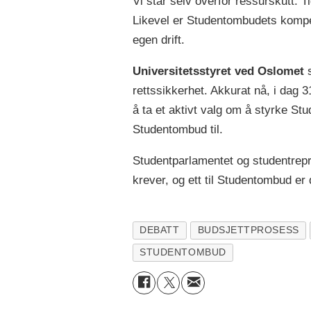
Vi står selv overfor ressurskutt. T
Likevel er Studentombudets kompeta
egen drift.
Universitetsstyret ved Oslomet
s
rettssikkerhet. Akkurat nå, i dag 3
å ta et aktivt valg om å styrke S
Studentombud til.
Studentparlamentet og studentrepre
krever, og ett til Studentombud er
DEBATT
BUDSJETTPROSESS
STUDENTOMBUD