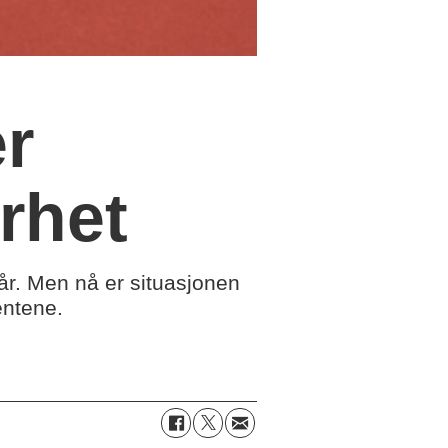
er
rhet
år. Men nå er situasjonen
entene.