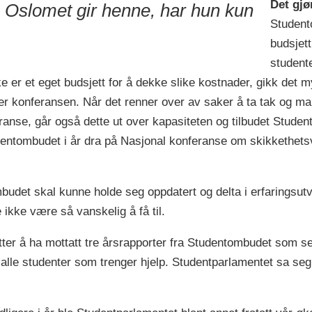
Det gjø
Oslomet gir henne, har hun kun
Student
budsjett
student
e er et eget budsjett for å dekke slike kostnader, gikk det my
ifter konferansen. Når det renner over av saker å ta tak og ma
feranse, går også dette ut over kapasiteten og tilbudet Stude
udentombudet i år dra på Nasjonal konferanse om skikkethets
budet skal kunne holde seg oppdatert og delta i erfaringsutv
 ikke være så vanskelig å få til.
tter å ha mottatt tre årsrapporter fra Studentombudet som s
alle studenter som trenger hjelp. Studentparlamentet sa seg d