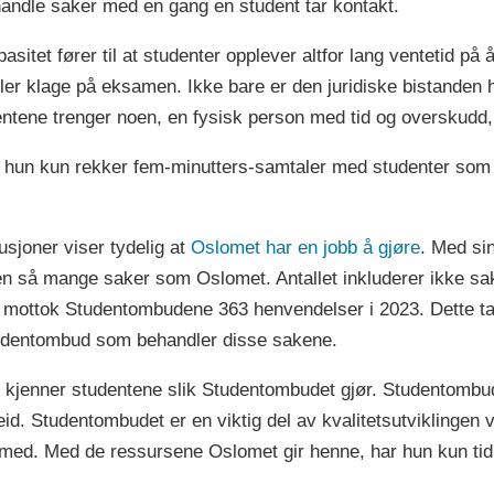
handle saker med en gang en student tar kontakt.
tet fører til at studenter opplever altfor lang ventetid på å
ler klage på eksamen. Ikke bare er den juridiske bistanden h
dentene trenger noen, en fysisk person med tid og overskudd
un kun rekker fem-minutters-samtaler med studenter som stå
usjoner viser tydelig at
Oslomet har en jobb å gjøre
. Med si
n så mange saker som Oslomet. Antallet inkluderer ikke sa
 mottok Studentombudene 363 henvendelser i 2023. Dette ta
 Studentombud som behandler disse sakene.
kjenner studentene slik Studentombudet gjør. Studentombude
eid. Studentombudet er en viktig del av kvalitetsutviklingen
de med. Med de ressursene Oslomet gir henne, har hun kun tid