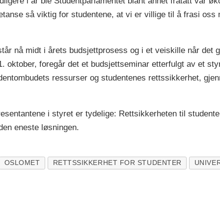
idligere i år ble Studentparlamentet blant annet fratatt vår øk
nse så viktig for studentene, at vi er villige til å frasi os
tår nå midt i årets budsjettprosess og i et veiskille når det 
1. oktober, foregår det et budsjettseminar etterfulgt av et sty
tudentombudets ressurser og studentenes rettssikkerhet, gje
sentantene i styret er tydelige: Rettsikkerheten til student
 den eneste løsningen.
OSLOMET
RETTSSIKKERHET FOR STUDENTER
UNIVE