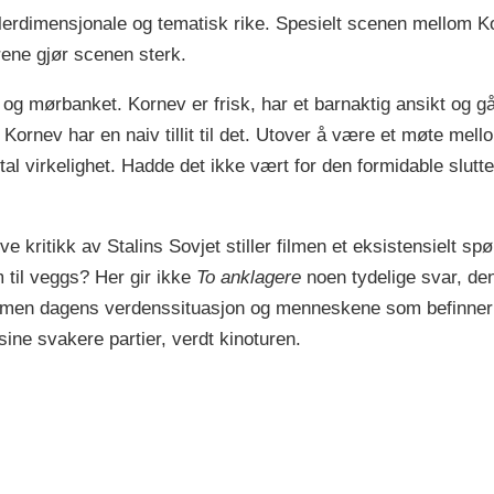
lerdimensjonale og tematisk rike. Spesielt scenen mellom 
ene gjør scenen sterk.
g mørbanket. Kornev er frisk, har et barnaktig ansikt og gå
ornev har en naiv tillit til det. Utover å være et møte mello
al virkelighet. Hadde det ikke vært for den formidable slut
ive kritikk av Stalins Sovjet stiller filmen et eksistensielt s
m til veggs? Her gir ikke
To anklagere
noen tydelige svar, de
filmen dagens verdenssituasjon og menneskene som befinner s
sine svakere partier, verdt kinoturen.