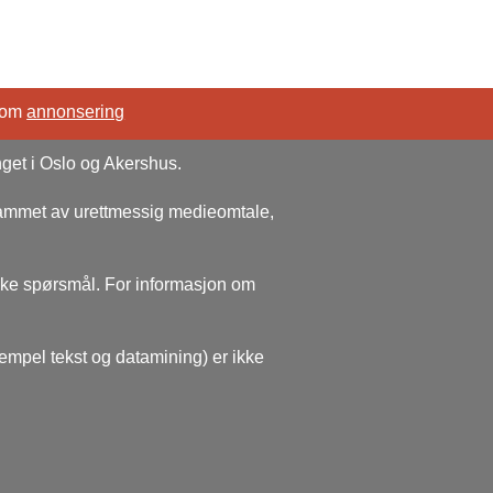
 om
annonsering
nget i Oslo og Akershus.
rammet av urettmessig medieomtale,
ske spørsmål. For informasjon om
sempel tekst og datamining) er ikke