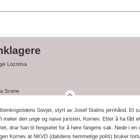
nklagere
ei Loznitsa
m
a Scene
ellomkrigstidens Sovjet, styrt av Josef Stalins jernhånd. Et 
 Vi møter den unge og naive juristen, Kornev. Etter å ha fått e
et, drar han til fengselet for å høre fangens sak. Nede i en
gen Kornev at NKVD (datidens hemmelige politi) bruker tortu