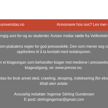
@universitas.no
Annonsere hos oss? Les mer
ngig avis for og av studenter. Avisen mottar støtte fra Velferdsti
rsom-plakatens regler for god presseskikk. Den som mener seg 
oppfordres til å ta kontakt med redaksjonen.
r et klageorgan som behandler klager mot mediene i presseeti
klageadgang, se: www.presse.no.
itas for bruk annet sted, crawling, skraping, indeksering (for ek
tillatt uten avtale.
Ansvarlig redaktør: Ingemar Stirling Gundersen
E-post: stirlingingemar@gmail.com