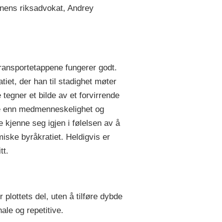
ionens riksadvokat, Andrey
Transportetappene fungerer godt.
iet, der han til stadighet møter
egner et bilde av et forvirrende
ere enn medmenneskelighet og
 kjenne seg igjen i følelsen av å
emiske byråkratiet. Heldigvis er
tt.
plottets del, uten å tilføre dybde
ale og repetitive.