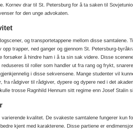
. Kornev drar til St. Petersburg for å ta saken til Sovjetun
venser for den unge advokaten.
itet
dialogscener, og transportetappene mellom disse samtalene. 
ev opp trapper, ned ganger og gjennom St. Petersburg-byråkrat
orsøker å hindre ham i å ta sin sak videre. Disse scenene t
reduseres til roller som handler ut fra rang og frykt, snar
 gjenkjennelig i disse sekvensene. Mange studenter vil kunne
or, fra rådgiver til rådgiver, dypere og dypere ned i det akad
le trosse Ragnhild Hennum sitt regime enn Josef Stalin si
r
 varierende kvalitet. De svakeste samtalene fungerer kun for 
ss bedre kjent med karakterene. Disse partiene er endimensjon