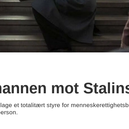
 mannen mot Stalin
klage et totalitært styre for menneskerettighetsb
erson.