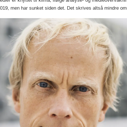
dier er knyttet til klima, ifølge analyse- og medieovervåkni
19, men har sunket siden det. Det skrives altså mindre om 