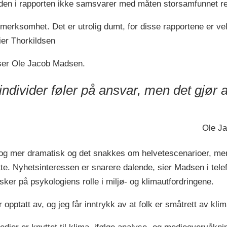
aden i rapporten ikke samsvarer med måten storsamfunnet re
pmerksomhet. Det er utrolig dumt, for disse rapportene er ve
sier Thorkildsen
sser Ole Jacob Madsen.
individer føler på ansvar, men det gjør a
Ole Ja
 og mer dramatisk og det snakkes om helvetescenarioer, me
e. Nyhetsinteressen er snarere dalende, sier Madsen i telef
ker på psykologiens rolle i miljø- og klimautfordringene.
opptatt av, og jeg får inntrykk av at folk er småtrett av klima