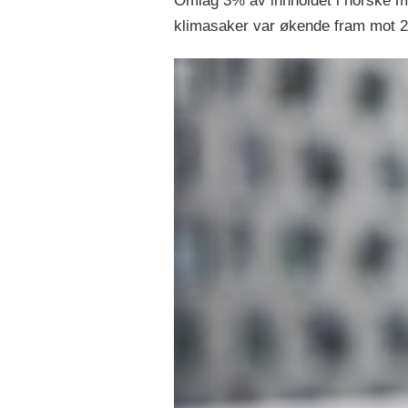
­Omlag 3% av innholdet i norske me
klimasaker var økende fram mot 20