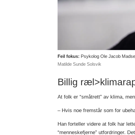
Feil fokus:
Psykolog Ole Jacob Madsen m
Matilde Sunde Solsvik
Billig ræl>klimara
At folk er “småtrett” av klima, 
– Hvis noe fremstår som for ubehage
Han forteller videre at folk har le
“menneskefjerne” utfordringer. Det 