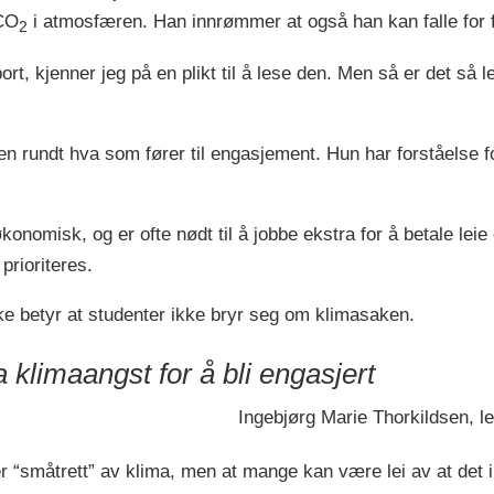
 CO
i atmosfæren. Han innrømmer at også han kan falle for f
2
 kjenner jeg på en plikt til å lese den. Men så er det så lett å
sen rundt hva som fører til engasjement. Hun har forståelse fo
onomisk, og er ofte nødt til å jobbe ekstra for å betale leie
prioriteres.
ke betyr at studenter ikke bryr seg om klimasaken.
 klimaangst for å bli engasjert
Ingebjørg Marie Thorkildsen, l
er “småtrett” av klima, men at mange kan være lei av at det i