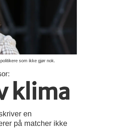
 politikere som ikke gjør nok.
sor:
v klima
kriver en
erer på matcher ikke