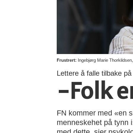
Frustrert:
Ingebjørg Marie Thorkildsen, l
Lettere å falle tilbake p
-Folk e
FN kommer med «en sis
menneskehet på tynn is
med dette, sier psyko