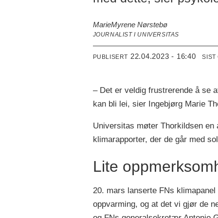
Marie
Myrene Nørstebø
JOURNALIST I UNIVERSITAS
22.04.2023 - 16:40
PUBLISERT
SIST
– Det er veldig frustrerende å se a
kan bli lei, sier Ingebjørg Marie T
Universitas møter Thorkildsen en 
klimarapporter, der de går med solb
Lite oppmerksom
20. mars lanserte FNs klimapanel 
oppvarming, og at det vi gjør de ne
og FNs generalsekretær Antonio Gu