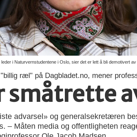
eder i Naturvernstudentene i Oslo, sier det er lett å bli demotivert av
å "billig ræl" på Dagbladet.no, mener profes
r småtrette a
te advarsel» og generalsekretæren bes
. – Måten media og offentligheten reag
logiprofessor Ole Jacob Madsen.