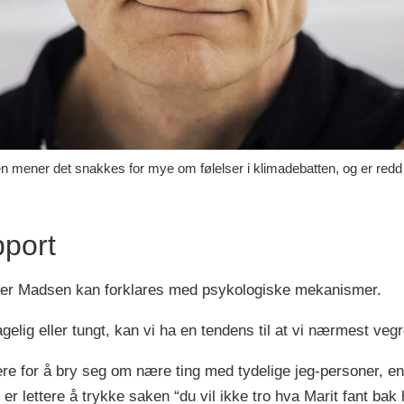
ener det snakkes for mye om følelser i klimadebatten, og er redd vi 
pport
mener Madsen kan forklares med psykologiske mekanismer.
lig eller tungt, kan vi ha en tendens til at vi nærmest vegre
ttere for å bry seg om nære ting med tydelige jeg-personer, e
er lettere å trykke saken “du vil ikke tro hva Marit fant bak