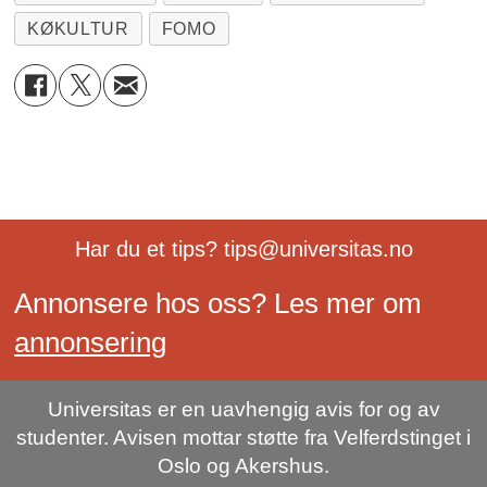
KØKULTUR
FOMO
Har du et tips? tips@universitas.no
Annonsere hos oss? Les mer om
annonsering
Universitas er en uavhengig avis for og av
studenter. Avisen mottar støtte fra Velferdstinget i
Oslo og Akershus.