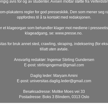
ngig avis for og av studenter. Avisen mottar støtte fra Velferdsti
rsom-plakatens regler for god presseskikk. Den som mener seg 
oppfordres til å ta kontakt med redaksjonen.
r et klageorgan som behandler klager mot mediene i presseeti
klageadgang, se: www.presse.no.
itas for bruk annet sted, crawling, skraping, indeksering (for ek
tillatt uten avtale.
Ansvarlig redaktør: Ingemar Stirling Gundersen
E-post: stirlingingemar@gmail.com
Daglig leder: Maryam Amini
E-post: universitas.daglig.leder@gmail.com
Besøksadresse: Moltke Moes vei 33
Postadresse: Boks 3 Blindern, 0313 Oslo