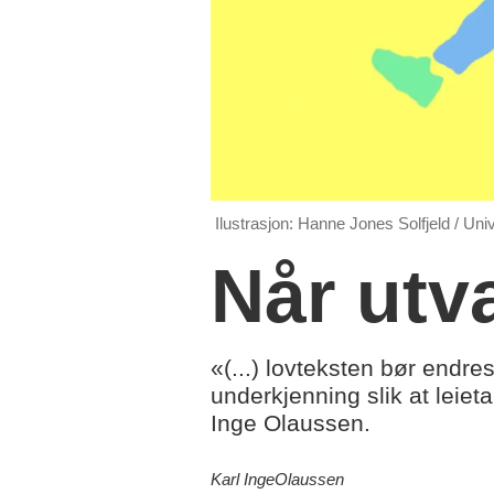
Ilustrasjon: Hanne Jones Solfjeld / Uni
Når utv
«(...) lovteksten bør endres 
underkjenning slik at leiet
Inge Olaussen.
Karl Inge
Olaussen