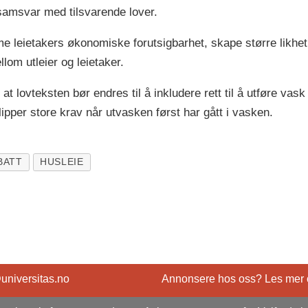
 samsvar med tilsvarende lover.
e leietakers økonomiske forutsigbarhet, skape større likhet i
llom utleier og leietaker.
at lovteksten bør endres til å inkludere rett til å utføre vask
lipper store krav når utvasken først har gått i vasken.
BATT
HUSLEIE
@universitas.no
Annonsere hos oss? Les mer