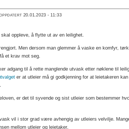
N
20.01.2023 - 11:33
 OPPDATERT
skal oppleve, å flytte ut av en leilighet.
engjort. Men dersom man glemmer å vaske en komfyr, tørke s
å et krav mot seg.
ker adgang til å rette manglende utvask etter nøklene til leili
tvalget
er at utleier må gi godkjenning for at leietakeren ka
.
loven, er det til syvende og sist utleier som bestemmer hvor
tvask vil i stor grad være avhengig av utleiers velvilje. Mange
sen mellom utleier og leietaker.