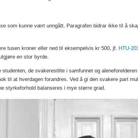
se som kunne vært unngått. Paragrafen bidrar ikke til å ska
re tusen kroner eller ned til eksempelvis kr 500, jf.
HTU-20
tgjøre en stor byrde.
studenten, de svakerestilte i samfunnet og aleneforelderen 
k til at hverdagen forandres. Ved å gi den svakere part muli
ne styrkeforhold balanseres i mye større grad.