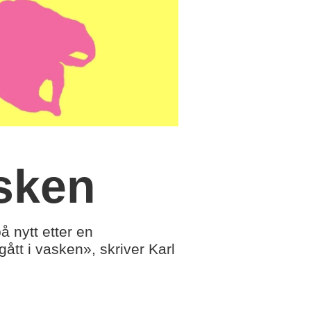
asken
på nytt etter en
gått i vasken», skriver Karl