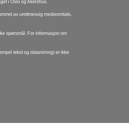
nget i Oslo og Akershus.
rammet av urettmessig medieomtale,
ske spørsmål. For informasjon om
sempel tekst og datamining) er ikke