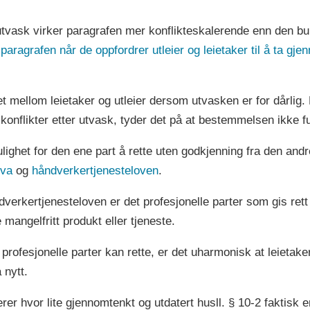
te utvask virker paragrafen mer konflikteskalerende enn den b
aragrafen når de oppfordrer utleier og leietaker til å ta gj
 mellom leietaker og utleier dersom utvasken er for dårlig. 
konflikter etter utvask, tyder det på at bestemmelsen ikke fu
mulighet for den ene part å rette uten godkjenning fra den and
ova
og
håndverkertjenesteloven
.
erkertjenesteloven er det profesjonelle parter som gis rett til
 mangelfritt produkt eller tjeneste.
r profesjonelle parter kan rette, er det uharmonisk at leieta
 nytt.
er hvor lite gjennomtenkt og utdatert husll. § 10-2 faktisk er