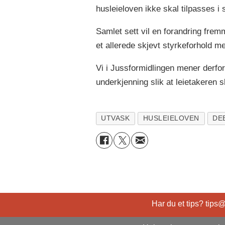
husleieloven ikke skal tilpasses i
Samlet sett vil en forandring fremm
et allerede skjevt styrkeforhold me
Vi i Jussformidlingen mener derfor 
underkjenning slik at leietakeren s
UTVASK
HUSLEIELOVEN
DE
Har du et tips? tips