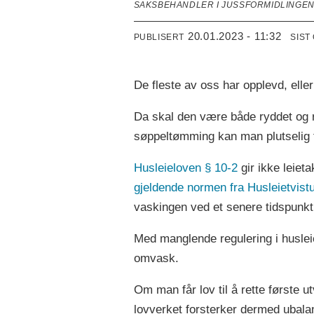
SAKSBEHANDLER I JUSSFORMIDLINGE
20.01.2023 - 11:32
PUBLISERT
SIST
De fleste av oss har opplevd, eller 
Da skal den være både ryddet og r
søppeltømming kan man plutselig f
Husleieloven § 10-2
gir ikke leieta
gjeldende normen fra Husleietvistu
vaskingen ved et senere tidspunkt
Med manglende regulering i husleie
omvask.
Om man får lov til å rette første u
lovverket forsterker dermed ubalan