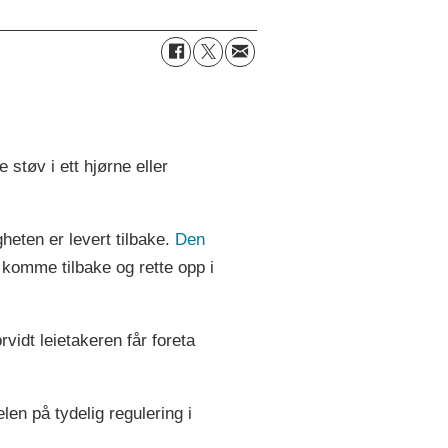
tøv i ett hjørne eller
gheten er levert tilbake.
Den
n komme tilbake og rette opp i
vidt leietakeren får foreta
len på tydelig regulering i