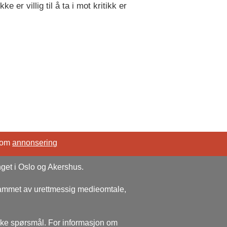
er villig til å ta i mot kritikk er
 om
annonsering
nget i Oslo og Akershus.
rammet av urettmessig medieomtale,
ske spørsmål. For informasjon om