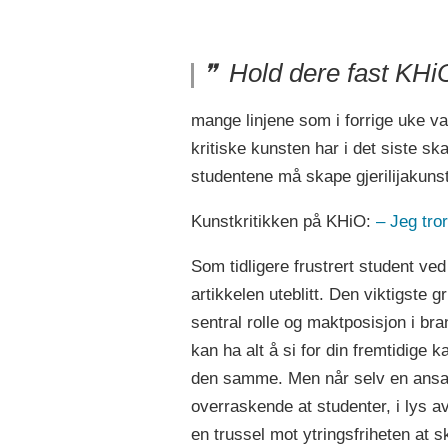
Hold dere fast KHiO,
mange linjene som i forrige uke v
kritiske kunsten har i det siste sk
studentene må skape gjerilijakunst
Kunstkritikken på KHiO:
–⁠ Jeg tr
Som tidligere frustrert student ved
artikkelen uteblitt. Den viktigste
sentral rolle og maktposisjon i br
kan ha alt å si for din fremtidige
den samme. Men når selv en ansatt 
overraskende at studenter, i lys a
en trussel mot ytringsfriheten at s