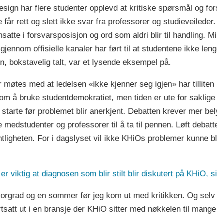
sign har flere studenter opplevd at kritiske spørsmål og for
r rett og slett ikke svar fra professorer og studieveileder.
tte i forsvarsposisjon og ord som aldri blir til handling. M
jennom offisielle kanaler har ført til at studentene ikke leng
, bokstavelig talt, var et lysende eksempel på.
r møtes med at ledelsen «ikke kjenner seg igjen» har tilliten 
 å bruke studentdemokratiet, men tiden er ute for saklige m
 starte før problemet blir anerkjent. Debatten krever mer b
 medstudenter og professorer til å ta til pennen. Løft debatten
ntligheten. For i dagslyset vil ikke KHiOs problemer kunne bl
 er viktig at diagnosen som blir stilt blir diskutert på KHiO, 
helorgrad og en sommer før jeg kom ut med kritikken. Og selv 
satt ut i en bransje der KHiO sitter med nøkkelen til mange 