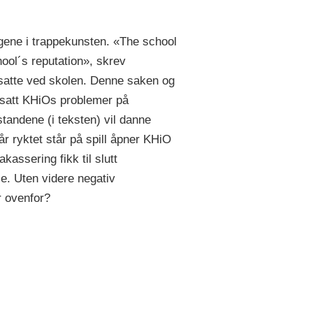
engene i trappekunsten. «The school
ool´s reputation», skrev
nsatte ved skolen. Denne saken og
 satt KHiOs problemer på
standene (i teksten) vil danne
r ryktet står på spill åpner KHiO
kassering fikk til slutt
e. Uten videre negativ
r ovenfor?