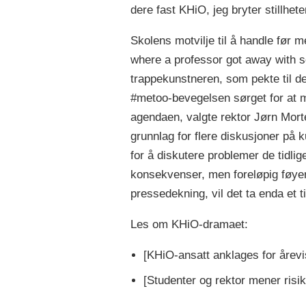
dere fast KHiO, jeg bryter stillhete
Skolens motvilje til å handle før 
where a professor got away with se
trappekunstneren, som pekte til d
#metoo-bevegelsen sørget for at 
agendaen, valgte rektor Jørn Morte
grunnlag for flere diskusjoner på 
for å diskutere problemer de tidlig
konsekvenser, men foreløpig føyer
pressedekning, vil det ta enda et 
Les om KHiO-dramaet:
[KHiO-ansatt anklages for årev
[Studenter og rektor mener risi