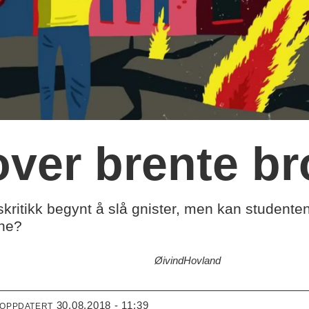
over brente br
skritikk begynt å slå gnister, men kan studente
ene?
Øivind
Hovland
30.08.2018 - 11:39
 OPPDATERT