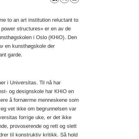
 to an art institution reluctant to
 power structures» er en av de
Kunsthøgskolen i Oslo (KHiO). Den
e av en kunsthøgskole der
ant garde.
r i Universitas. Til nå har
unst- og designskole har KHiO en
risikere å fornærme menneskene som
 Jeg vet ikke om begrunnelsen var
rsitas forrige uke, er det ikke
nde, provoserende og rett og slett
er til konstruktiv kritikk. Så hold