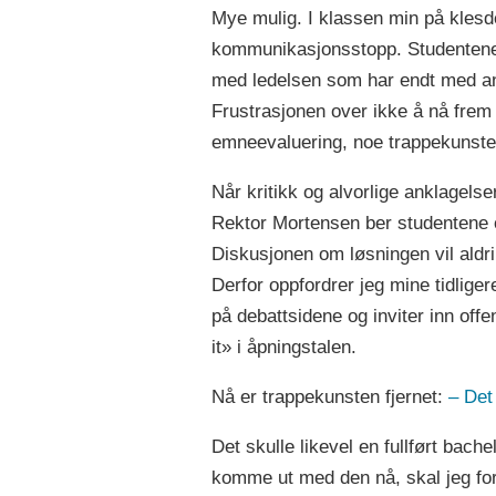
Mye mulig. I klassen min på klesde
kommunikasjonsstopp. Studentene få
med ledelsen som har endt med ansa
Frustrasjonen over ikke å nå frem g
emneevaluering, noe trappekunsten
Når kritikk og alvorlige anklagelse
Rektor Mortensen ber studentene om
Diskusjonen om løsningen vil aldri
Derfor oppfordrer jeg mine tidligere
på debattsidene og inviter inn offe
it» i åpningstalen.
Nå er trappekunsten fjernet:
–⁠ Det
Det skulle likevel en fullført bac
komme ut med den nå, skal jeg fort