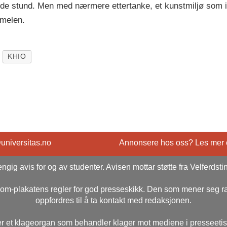
de stund. Men med nærmere ettertanke, et kunstmiljø som ikke 
mmelen.
KHIO
@universitas.no
Annonsere hos oss? Les mer
ngig avis for og av studenter. Avisen mottar støtte fra Velferdsti
rsom-plakatens regler for god presseskikk. Den som mener seg 
oppfordres til å ta kontakt med redaksjonen.
r et klageorgan som behandler klager mot mediene i presseeti