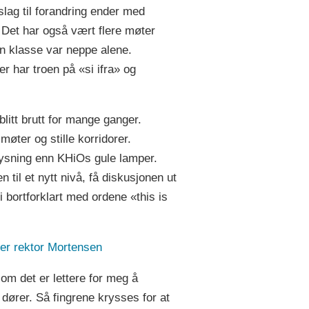
slag til forandring ender med
 Det har også vært flere møter
in klasse var neppe alene.
er har troen på «si ifra» og
blitt brutt for mange ganger.
øter og stille korridorer.
elysning enn KHiOs gule lamper.
 til et nytt nivå, få diskusjonen ut
i bortforklart med ordene «this is
sier rektor Mortensen
om det er lettere for meg å
dører. Så fingrene krysses for at