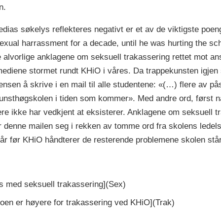
n.
medias søkelys reflekteres negativt er et av de viktigste po
xual harrassment for a decade, until he was hurting the sch
e alvorlige anklagene om seksuell trakassering rettet mot a
mediene stormet rundt KHiO i våres. Da trappekunsten igjen
nsen å skrive i en mail til alle studentene: «(…) flere av på
kunsthøgskolen i tiden som kommer». Med andre ord, først nå
ere ikke har vedkjent at eksisterer. Anklagene om seksuell tra
 denne mailen seg i rekken av tomme ord fra skolens ledels
tiår før KHiO håndterer de resterende problemene skolen stå
is med seksuell trakassering](Sex)
koen er høyere for trakassering ved KHiO](Trak)