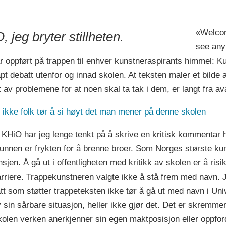
«Welcome
 jeg bryter stillheten.
see any
ar oppført på trappen til enhver kunstneraspirants himmel: 
apt debatt utenfor og innad skolen. At teksten maler et bild
 av problemene for at noen skal ta tak i dem, er langt fra av
or ikke folk tør å si høyt det man mener på denne skolen
 KHiO har jeg lenge tenkt på å skrive en kritisk kommentar he
 grunnen er frykten for å brenne broer. Som Norges største k
ansjen. Å gå ut i offentligheten med kritikk av skolen er å 
 karriere. Trappekunstneren valgte ikke å stå frem med navn.
som støtter trappeteksten ikke tør å gå ut med navn i Unive
v sin sårbare situasjon, heller ikke gjør det. Det er skremme
kolen verken anerkjenner sin egen maktposisjon eller oppfordr