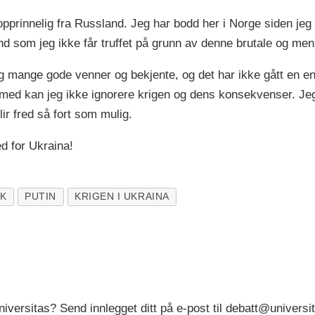
r opprinnelig fra Russland. Jeg har bodd her i Norge siden je
nd som jeg ikke får truffet på grunn av denne brutale og men
g mange gode venner og bekjente, og det har ikke gått en en
ermed kan jeg ikke ignorere krigen og dens konsekvenser. 
lir fred så fort som mulig.
red for Ukraina!
KK
PUTIN
KRIGEN I UKRAINA
niversitas? Send innlegget ditt på e-post til debatt@universi