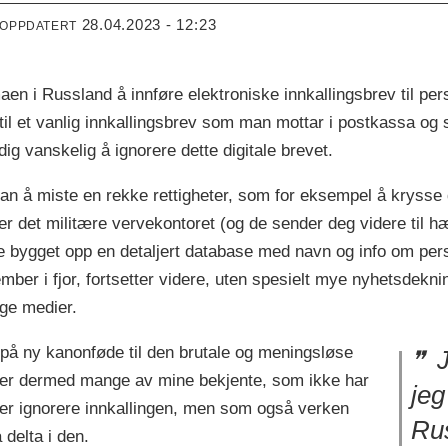
28.04.2023 - 12:23
 OPPDATERT
n i Russland å innføre elektroniske innkallingsbrev til perso
til et vanlig innkallingsbrev som man mottar i postkassa o
dig vanskelig å ignorere dette digitale brevet.
man å miste en rekke rettigheter, som for eksempel å krysse
r det militære vervekontoret (og de sender deg videre til hær
 bygget opp en detaljert database med navn og info om perso
mber i fjor, fortsetter videre, uten spesielt mye nyhetsdekni
ige medier.
på ny kanonføde til den brutale og meningsløse
J
lder dermed mange av mine bekjente, som ikke har
jeg
 eller ignorere innkallingen, men som også verken
Ru
 delta i den.