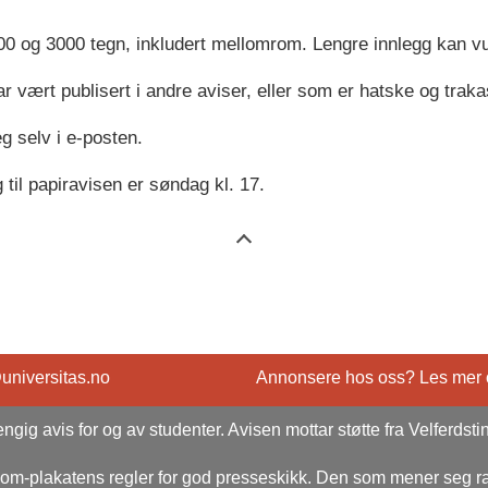
0 og 3000 tegn, inkludert mellomrom. Lengre innlegg kan vurd
ar vært publisert i andre aviser, eller som er hatske og trak
g selv i e-posten.
 til papiravisen er søndag kl. 17.
@universitas.no
Annonsere hos oss? Les mer
ngig avis for og av studenter. Avisen mottar støtte fra Velferdsti
rsom-plakatens regler for god presseskikk. Den som mener seg 