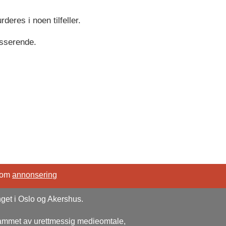
eres i noen tilfeller.
asserende.
 om
annonsering
nget i Oslo og Akershus.
rammet av urettmessig medieomtale,