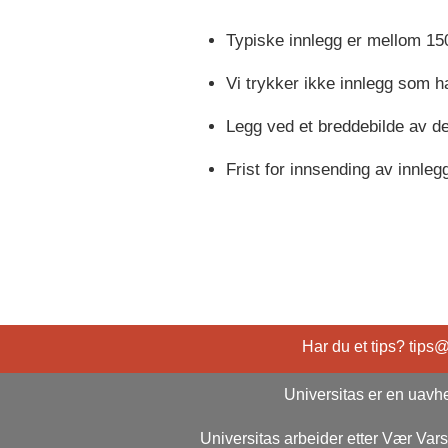
Typiske innlegg er mellom 150
Vi trykker ikke innlegg som h
Legg ved et breddebilde av de
Frist for innsending av innlegg
Har du et tips? tips
Universitas er en uavhe
Universitas arbeider etter Vær Va