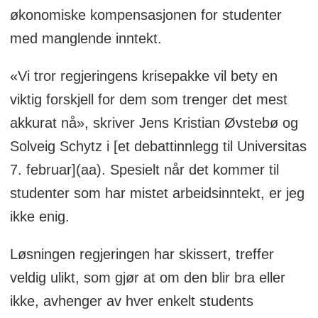
• Lengre innlegg kan vurderes i noen
økonomiske kompensasjonen for studenter
tilfeller. Vi tar oss retten til å forkorte
med manglende inntekt.
innlegg.
«Vi tror regjeringens krisepakke vil bety en
• Vi trykker ikke innlegg som har vært
viktig forskjell for dem som trenger det mest
publisert i andre aviser, eller som er
akkurat nå», skriver Jens Kristian Øvstebø og
hatske og trakasserende
Solveig Schytz i [et debattinnlegg til Universitas
7. februar](aa). Spesielt når det kommer til
• Legg ved et breddebilde av deg selv i e-
studenter som har mistet arbeidsinntekt, er jeg
posten.
ikke enig.
• Frist for innsending av innlegg til
Løsningen regjeringen har skissert, treffer
papiravisen er søndag kl. 17.
veldig ulikt, som gjør at om den blir bra eller
ikke, avhenger av hver enkelt students
• Legg ved et breddebilde av deg selv i e-