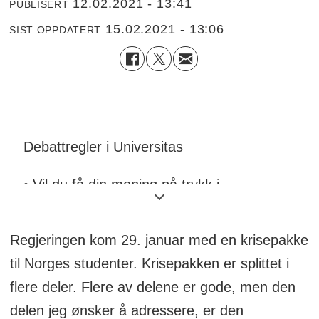
12.02.2021 - 13:41
PUBLISERT
15.02.2021 - 13:06
SIST OPPDATERT
Debattregler i Universitas
• Vil du få din mening på trykk i
Universitas? Send innlegget ditt på e-post
til debatt@universitas.no.
Regjeringen kom 29. januar med en krisepakke
til Norges studenter. Krisepakken er splittet i
• Typiske innlegg er mellom 1500 og 2500
flere deler. Flere av delene er gode, men den
tegn, inkludert mellomrom.
delen jeg ønsker å adressere, er den