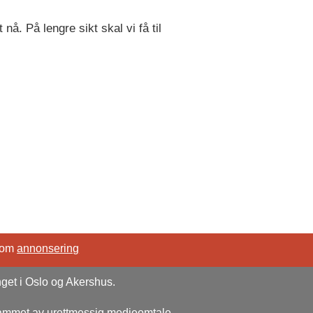
nå. På lengre sikt skal vi få til
 om
annonsering
nget i Oslo og Akershus.
rammet av urettmessig medieomtale,