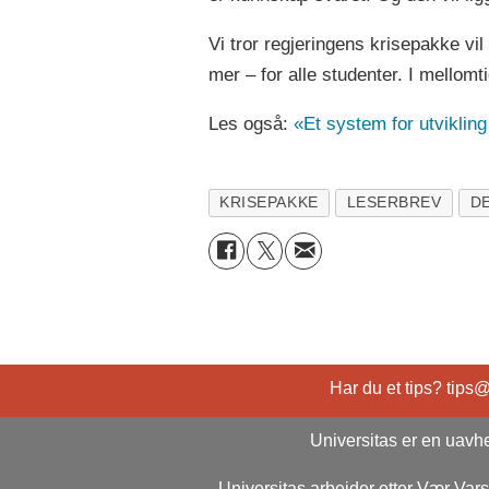
Vi tror regjeringens krisepakke vil 
mer – for alle studenter. I mellomti
Les også:
«Et system for utvikli
KRISEPAKKE
LESERBREV
D
Har du et tips? tips
Universitas er en uavhe
Universitas arbeider etter Vær Va