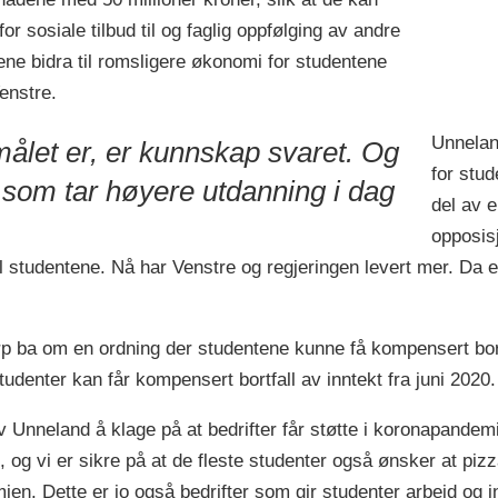
r sosiale tilbud til og faglig oppfølging av andre
ene bidra til romsligere økonomi for studentene
enstre.
Unneland
ålet er, er kunnskap svaret. Og
for stud
 som tar høyere utdanning i dag
del av 
opposisj
 til studentene. Nå har Venstre og regjeringen levert mer. D
ba om en ordning der studentene kunne få kompensert bortf
tudenter kan får kompensert bortfall av inntekt fra juni 2020.
v Unneland å klage på at bedrifter får støtte i koronapandem
ret, og vi er sikre på at de fleste studenter også ønsker at pi
ien. Dette er jo også bedrifter som gir studenter arbeid og i