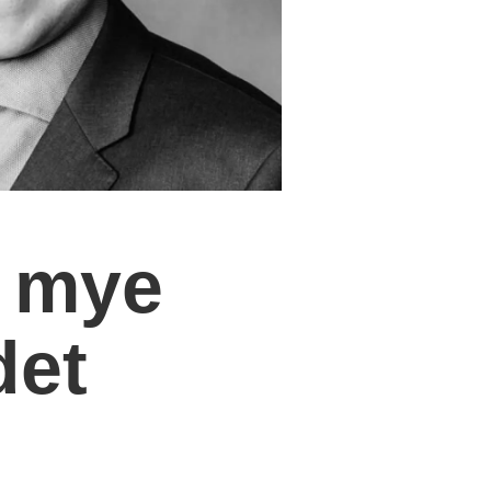
y mye
det