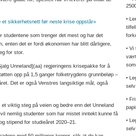
2500
• Le
 et sikkerhetsnett før neste krise oppstår»
tilfe
fork
for studentene som trenger det mest og har det
 enten det er fordi økonomien har blitt dårligere,
• Vi
g for stor.
vært
som 
jalg Unneland](aa) regjeringens krisepakke for å
støtten opp på 1,5 ganger folketrygdens grunnbeløp –
• Le
året. Det er også Venstres langsiktige mål, også
selv
• Fr
 et viktig steg på veien og bedre enn det Unneland
papi
 vil nemlig studenter som har mistet inntekt kunne få
• Le
n og stipend for studieåret 2020–21.
selv
pnadene med 50 millioner kroner, slik at de kan