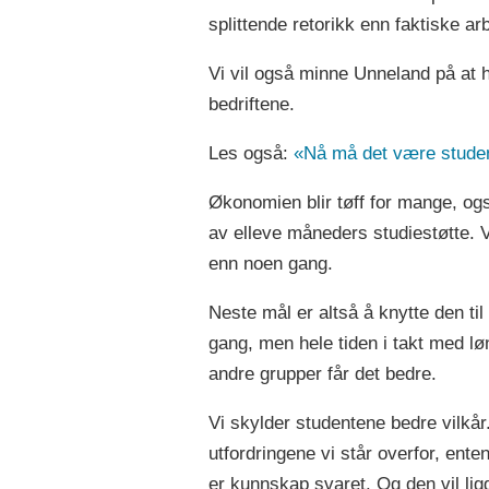
splittende retorikk enn faktiske a
Vi vil også minne Unneland på at h
bedriftene.
Les også:
«Nå må det være studen
Økonomien blir tøff for mange, ogs
av elleve måneders studiestøtte. Vi
enn noen gang.
Neste mål er altså å knytte den ti
gang, men hele tiden i takt med lø
andre grupper får det bedre.
Vi skylder studentene bedre vilkår.
utfordringene vi står overfor, ente
er kunnskap svaret. Og den vil li