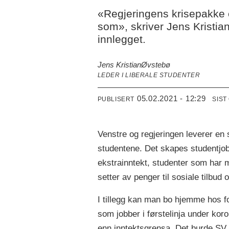
«Regjeringens krisepakke er
som», skriver Jens Kristian
innlegget.
Jens Kristian
Øvstebø
LEDER I LIBERALE STUDENTER
05.02.2021 - 12:29
PUBLISERT
SIST
Venstre og regjeringen leverer en s
studentene. Det skapes studentj
ekstrainntekt, studenter som har mi
setter av penger til sosiale tilbud 
I tillegg kan man bo hjemme hos for
som jobber i førstelinja under kor
enn inntektsgrensa. Det burde SV væ