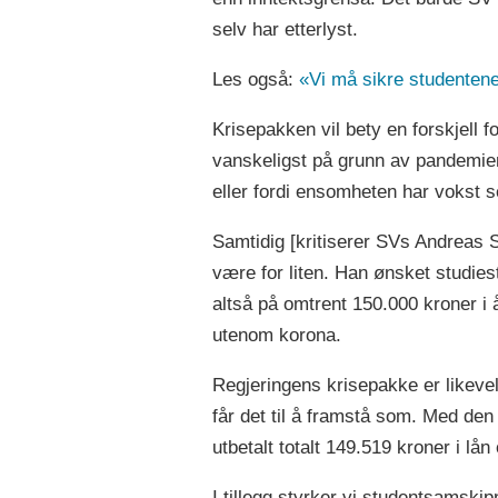
selv har etterlyst.
Les også:
«Vi må sikre studentene
Krisepakken vil bety en forskjell 
vanskeligst på grunn av pandemien,
eller fordi ensomheten har vokst se
Samtidig [kritiserer SVs Andreas S
være for liten. Han ønsket studie
altså på omtrent 150.000 kroner i 
utenom korona.
Regjeringens krisepakke er likevel
får det til å framstå som. Med den
utbetalt totalt 149.519 kroner i lå
I tillegg styrker vi studentsamski