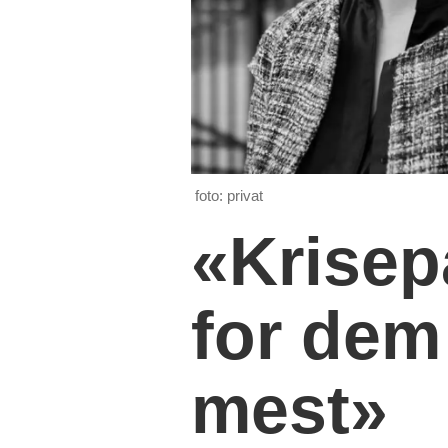
foto: privat
«Krisep
for dem
mest»