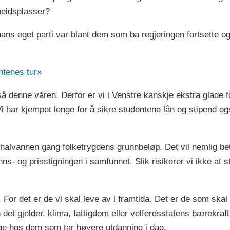
rbeidsplasser?
ans eget parti var blant dem som ba regjeringen fortsette og 
tenes tur»
å denne våren. Derfor er vi i Venstre kanskje ekstra glade f
 har kjempet lenge for å sikre studentene lån og stipend også 
l halvannen gang folketrygdens grunnbeløp. Det vil nemlig be
nns- og prisstigningen i samfunnet. Slik risikerer vi ikke at
 For det er de vi skal leve av i framtida. Det er de som skal
n det gjelder, klima, fattigdom eller velferdsstatens bærekraf
gge hos dem som tar høyere utdanning i dag.