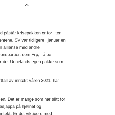
 påstår krisepakken er for liten
entene. SV var tidligere i januar en
en allianse med andre
onspartier, som Frp, i å be
a er det Unnelands egen pakke som
all av inntekt våren 2021, har
ien. Det er mange som har slitt for
zzasjappa på hjørnet og
nntekt. Er det viktigere med