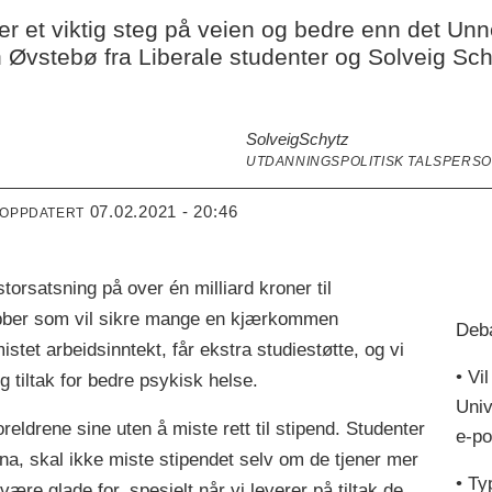
 et viktig steg på veien og bedre enn det Unnel
 Øvstebø fra Liberale studenter og Solveig Schy
Solveig
Schytz
UTDANNINGSPOLITISK TALSPERSO
07.02.2021 - 20:46
 OPPDATERT
torsatsning på over én milliard kroner til
obber som vil sikre mange en kjærkommen
Deba
stet arbeidsinntekt, får ekstra studiestøtte, og vi
• Vi
og tiltak for bedre psykisk helse.
Univ
eldrene sine uten å miste rett til stipend. Studenter
e-po
ona, skal ikke miste stipendet selv om de tjener mer
• Ty
re glade for, spesielt når vi leverer på tiltak de