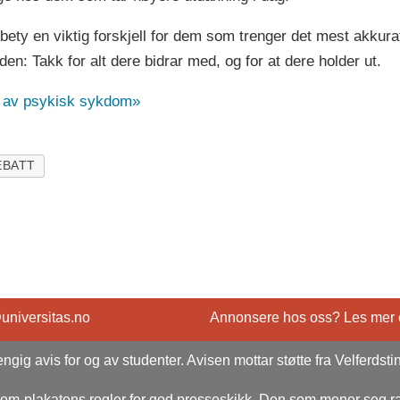
bety en viktig forskjell for dem som trenger det mest akkurat 
den: Takk for alt dere bidrar med, og for at dere holder ut.
ng av psykisk sykdom»
EBATT
@universitas.no
Annonsere hos oss? Les mer
ngig avis for og av studenter. Avisen mottar støtte fra Velferdsti
rsom-plakatens regler for god presseskikk. Den som mener seg 