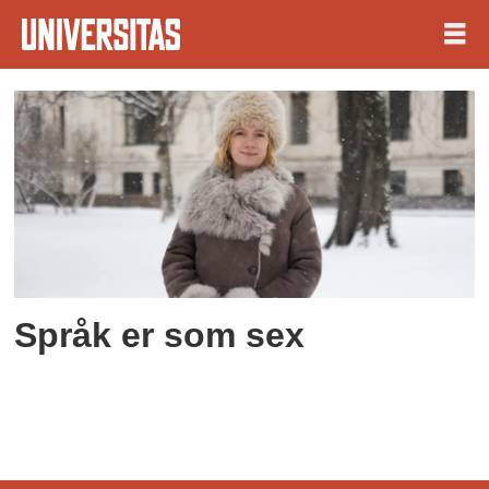
Tag:
erika
fatland
Språk er som sex