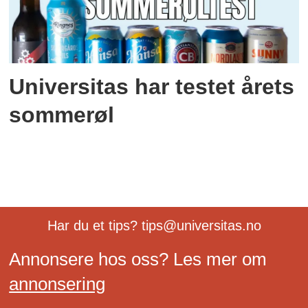
Universitas har testet årets
sommerøl
Har du et tips? tips@universitas.no
Annonsere hos oss? Les mer om
annonsering