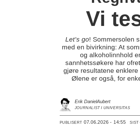
Vi te
Let’s go
! Sommersolen sl
med en bivirkning: At som
og alkoholinnhold e
sannhetssøkere har ofret
gjøre resultatene enklere
Ølene er også, for enkel
Erik Daniel
Aubert
JOURNALIST I UNIVERSITAS
07.06.2026 - 14:55
PUBLISERT
SIST