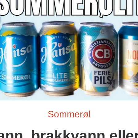
Sommerøl
nn, brakkvann eller