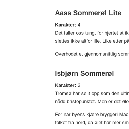
Aass Sommerøl Lite
Karakter:
4
Det faller oss tungt for hjertet a
slettes ikke altfor ille. Like ett
Overhodet et gjennomsnittlig somme
Isbjørn Sommerøl
Karakter:
3
Tromsø har seilt opp som den ultima
nådd bristepunktet. Men er det øl
For når byens kjære bryggeri Mack 
folket fra nord, da ølet har mer s