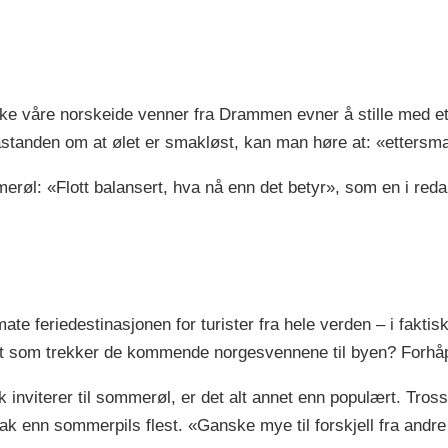
t ikke våre norskeide venner fra Drammen evner å stille med 
er påstanden om at ølet er smakløst, kan man høre at: «etter
røl: «Flott balansert, hva nå enn det betyr», som en i reda
te feriedestinasjonen for turister fra hele verden – i faktis
et som trekker de kommende norgesvennene til byen? Forhåpe
inviterer til sommerøl, er det alt annet enn populært. Tross
mak enn sommerpils flest. «Ganske mye til forskjell fra andr