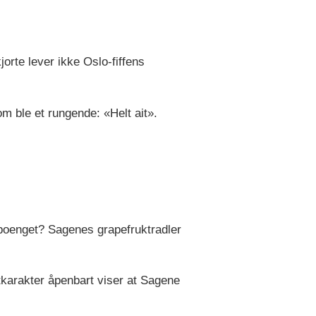
rte lever ikke Oslo-fiffens
m ble et rungende: «Helt ait».
 poenget? Sagenes grapefruktradler
tkarakter åpenbart viser at Sagene