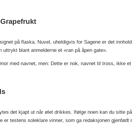
 Grapefrukt
signet på flaska. Nuvel, uheldigvis for Sagene er det innhold
uttrykt blant anmelderne et «ran på åpen gate».
umor med navnet, men: Dette er nok, navnet til tross, ikke et
ls
es det kjapt ut når ølet drikkes. Ifølge noen kan du sitte på
 er testens soleklare vinner, som ga redaksjonen gjenfødt mo