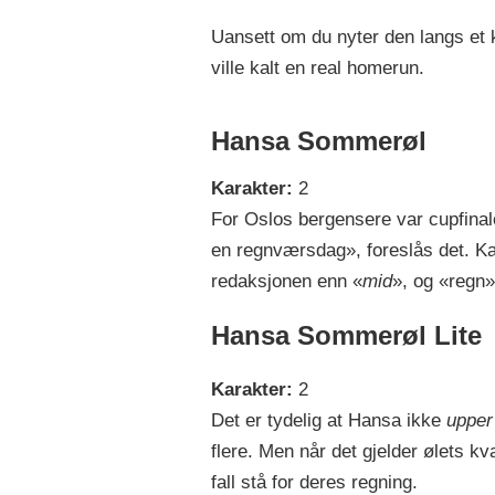
Uansett om du nyter den langs et k
ville kalt en real homerun.
Hansa Sommerøl
Karakter:
2
For Oslos bergensere var cupfinale
en regnværsdag», foreslås det. Kan
redaksjonen enn «
mid
», og «regn»
Hansa Sommerøl Lite
Karakter:
2
Det er tydelig at Hansa ikke
uppe
flere. Men når det gjelder ølets kv
fall stå for deres regning.