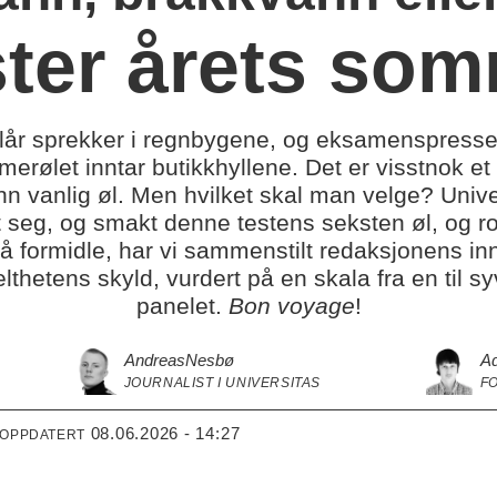
ster årets so
år sprekker i regnbygene, og eksamenspresset e
merølet inntar butikkhyllene. Det er visstnok 
nn vanlig øl. Men hvilket skal man velge? Univ
 seg, og smakt denne testens seksten øl, og ro
 å formidle, har vi sammenstilt redaksjonens inn
thetens skyld, vurdert på en skala fra en til syv
panelet.
Bon voyage
!
Andreas
Nesbø
Ad
JOURNALIST I UNIVERSITAS
F
08.06.2026 - 14:27
 OPPDATERT