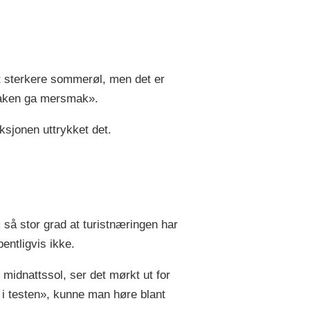
et sterkere sommerøl, men det er
smaken ga mersmak».
ksjonen uttrykket det.
k så stor grad at turistnæringen har
ntligvis ikke.
 midnattssol, ser det mørkt ut for
e i testen», kunne man høre blant