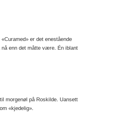
r. «Curamed» er det enestående
 nå enn det måtte være. Én iblant
 til morgenøl på Roskilde. Uansett
som «kjedelig».