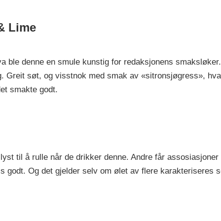
& Lime
lva ble denne en smule kunstig for redaksjonens smaksløke
ng. Greit søt, og visstnok med smak av «sitronsjøgress», hva
det smakte godt.
yst til å rulle når de drikker denne. Andre får assosiasjoner
is godt. Og det gjelder selv om ølet av flere karakteriseres 