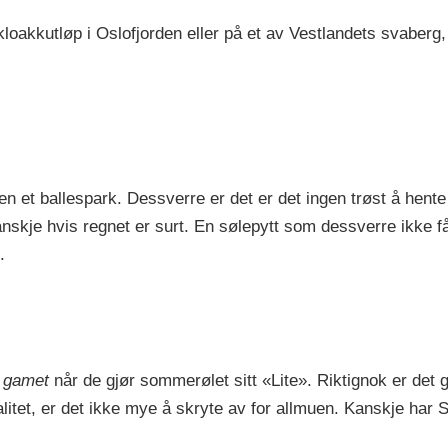
loakkutløp i Oslofjorden eller på et av Vestlandets svaberg, 
n et ballespark. Dessverre er det er det ingen trøst å hente
skje hvis regnet er surt. En sølepytt som dessverre ikke få
.
r gamet
når de gjør sommerølet sitt «Lite». Riktignok er det glu
alitet, er det ikke mye å skryte av for allmuen. Kanskje har 