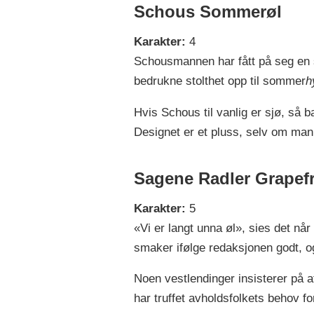
Schous Sommerøl
Karakter:
4
Schousmannen har fått på seg en s
bedrukne stolthet opp til sommer
h
Hvis Schous til vanlig er sjø, så
Designet er et pluss, selv om man 
Sagene Radler Grapef
Karakter:
5
«Vi er langt unna øl», sies det n
smaker ifølge redaksjonen godt, og
Noen vestlendinger insisterer på a
har truffet avholdsfolkets behov f