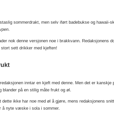
taslig sommerdrakt, men selv iført badebukse og hawaii-skjo
ypen
.
 bader nok denne versjonen noe i brakkvann. Redaksjonens do
stort sett drikker med kjeften!
rukt
år redaksjonen inntar en kjeft med denne. Men det er kanskje
 blander på en stilig måte frukt og øl.
t dette ikke har noe med øl å gjøre, mens redaksjonens snit
or å nyte væske i sola i sommer.