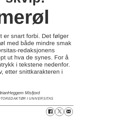
mmerøl
r snart forbi. Det følger
et øl med både mindre smak
ersitas-redaksjonens
pt ut hva de synes. For å
trykk i tekstene nedenfor.
, etter snittkarakteren i
rian
Heggem Misfjord
OTOREDAKTØR I UNIVERSITAS