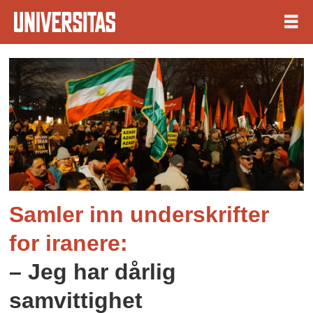
Tag:
amnesty
international
Samler inn underskrifter
for iranere:
– Jeg har dårlig
samvittighet