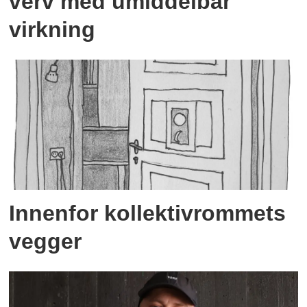
verv med umiddelbar
virkning
Innenfor kollektivrommets
vegger