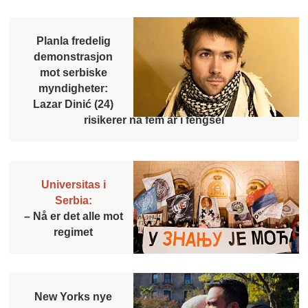
Planla fredelig
demonstrasjon
mot serbiske
myndigheter:
Lazar Dinić (24)
risikerer nå fem år i fengsel
Universitas i
Serbia:
– Nå er det alle mot
regimet
New Yorks nye