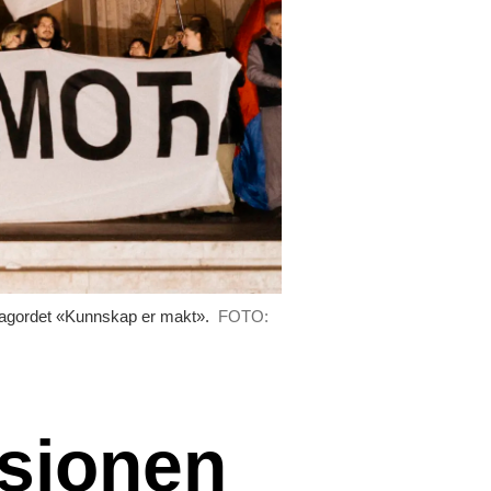
slagordet «Kunnskap er makt».
FOTO:
asjonen