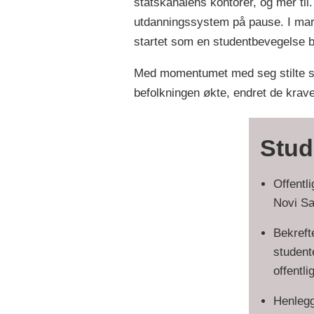
statskanalens kontorer, og mer til.
utdanningssystem på pause. I mars
startet som en studentbevegelse bl
Med momentumet med seg stilte stud
befolkningen økte, endret de krave
Stud
Offentl
Novi Sa
Bekrefte
student
offentli
Henlegg