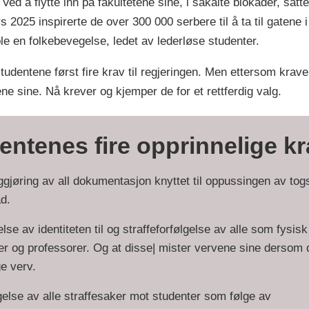
 Ved å flytte inn på fakultetene sine, i såkalte blokader, sat
 2025 inspirerte de over 300 000 serbere til å ta til gatene
e en folkebevegelse, ledet av lederløse studenter.
entene først fire krav til regjeringen. Men ettersom kraven
ne sine. Nå krever og kjemper de for et rettferdig valg.
entenes fire opprinnelige kr
iggjøring av all dokumentasjon knyttet til oppussingen av tog
d.
lse av identiteten til og straffeforfølgelse av alle som fysisk
er og professorer. Og at disse| mister vervene sine dersom 
ge verv.
else av alle straffesaker mot studenter som følge av