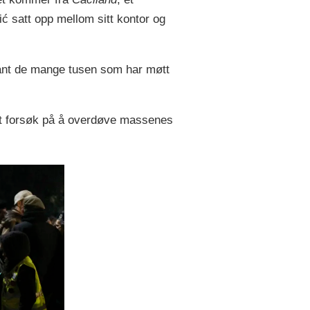
blant
ć satt opp mellom sitt kontor og
 og
lant de mange tusen som har møtt
asjon i
 et forsøk på å overdøve massenes
upsjonen i
empe
uardian
cracy-
e/