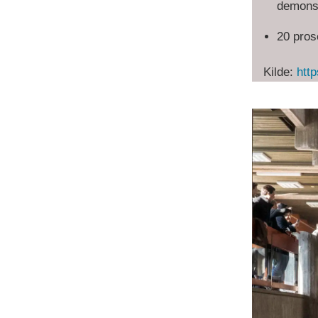
demons
20 prose
Kilde:
http