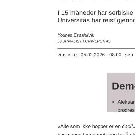
I 15 måneder har serbiske 
Universitas har reist gjen
Younes Essahli
Vik
JOURNALIST I UNIVERSITAS
05.02.2026 - 08:00
PUBLISERT
SIST
Demo
Aleksan
progres
informa
«Alle som ikke hopper er en
ćaci!
Serbia e
har mange tusen møtt opp for å stø