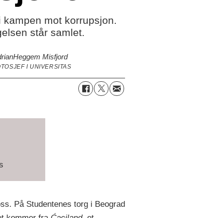
 i kampen mot korrupsjon.
elsen står samlet.
rian
Heggem Misfjord
TOSJEF I UNIVERSITAS
s
oss. På Studentenes torg i Beograd
valg. Under
et kommer fra
Ćaciland
, et