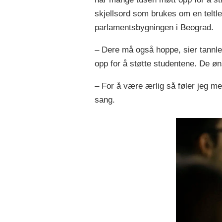
SNS og 
skjellsord som brukes om en teltle
annet p
parlamentsbygningen i Beograd.
Serbia 
– Dere må også hoppe, sier tannle
autorit
opp for å støtte studentene. De øns
1. nove
– For å være ærlig så føler jeg m
Novi Sa
sang.
Serbia,
Den 8. 
spennin
Kilder fa
https://e
deteriorat
https://f