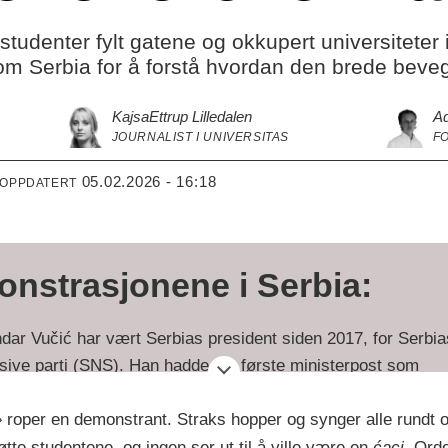
studenter fylt gatene og okkupert universiteter
nom Serbia for å forstå hvordan den brede beveg
Kajsa
Ettrup Lilledalen
Ad
JOURNALIST I UNIVERSITAS
FO
05.02.2026 - 16:18
 OPPDATERT
nstrasjonene i Serbia:
dar Vučić har vært Serbias president siden 2017, for Serbia
sive parti (SNS). Han hadde sin første ministerpost som
sjonsminister fra 1998 til 2000, da i Jugoslavia.
»
roper en demonstrant. Straks hopper og synger alle rundt 
r et parlamentarisk demokrati der flere partier kan stille til 
tte studentene, og ingen ser ut til å ville være en
ćaci.
Ord