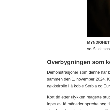
https://ww
vucevic-re
MYNDIGHET
se. Studentene
Overbygningen som ko
Demonstrasjoner som denne har blit
sammen den 1. november 2024. Koll
nøkkelrolle i å koble Serbia og E
Kort tid etter ulykken reagerte st
løpet av få måneder spredte seg til