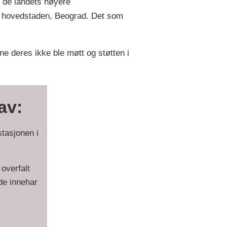
te de landets høyere
 i hovedstaden, Beograd. Det som
e deres ikke ble møtt og støtten i
av:
stasjonen i
 overfalt
de innehar