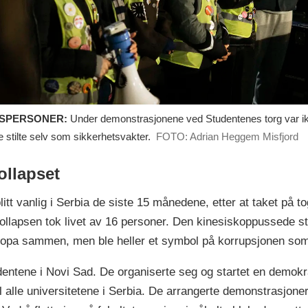
w.theguardian.com/world/2025/jan/28/serbia-prime-minister-
signs-amid-anti-corruption-protests
SPERSONER:
Under demonstrasjonene ved Studentenes torg var ikk
 stilte selv som sikkerhetsvakter.
FOTO: Adrian Heggem Misfjord
llapset
t vanlig i Serbia de siste 15 månedene, etter at taket på t
apsen tok livet av 16 personer. Den kinesiskoppussede sta
uropa sammen, men ble heller et symbol på korrupsjonen som
udentene i Novi Sad. De organiserte seg og startet en demokr
 alle universitetene i Serbia. De arrangerte demonstrasjoner 