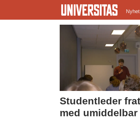
Nyhet
Tag:
ekskludering
Studentleder frat
med umiddelbar 