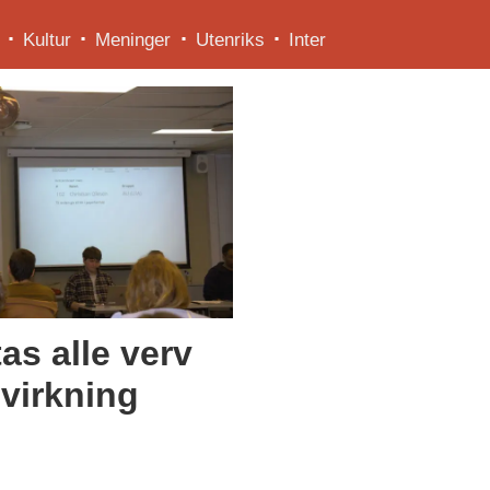
Kultur
Meninger
Utenriks
Inter
as alle verv
virkning