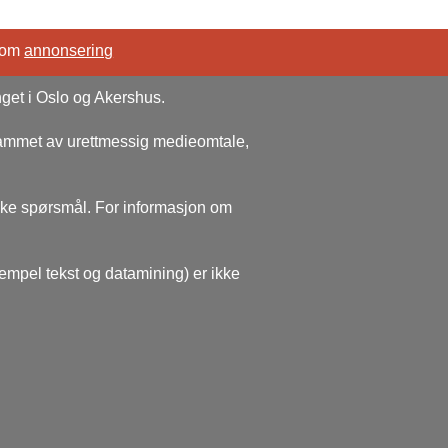
 om
annonsering
nget i Oslo og Akershus.
rammet av urettmessig medieomtale,
ske spørsmål. For informasjon om
sempel tekst og datamining) er ikke