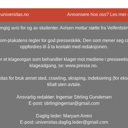
@universitas.no
Annonsere hos oss? Les mer
ngig avis for og av studenter. Avisen mottar støtte fra Velferdsti
rsom-plakatens regler for god presseskikk. Den som mener seg 
oppfordres til å ta kontakt med redaksjonen.
r et klageorgan som behandler klager mot mediene i presseeti
klageadgang, se: www.presse.no.
itas for bruk annet sted, crawling, skraping, indeksering (for ek
tillatt uten avtale.
Ansvarlig redaktør: Ingemar Stirling Gundersen
E-post: stirlingingemar@gmail.com
Daglig leder: Maryam Amini
E-post: universitas.daglig.leder@gmail.com