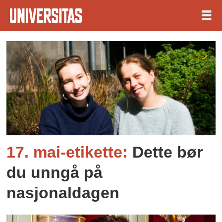
Tag:
etikette
17. mai-etikette:
Dette bør
du unngå på
nasjonaldagen