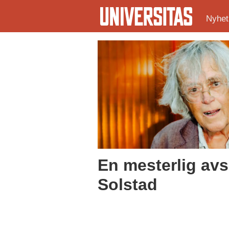
Nyhet
Tag:
familieforhold
En mesterlig avs
Solstad