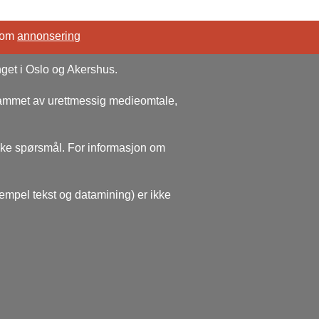
 om
annonsering
nget i Oslo og Akershus.
rammet av urettmessig medieomtale,
ske spørsmål. For informasjon om
sempel tekst og datamining) er ikke