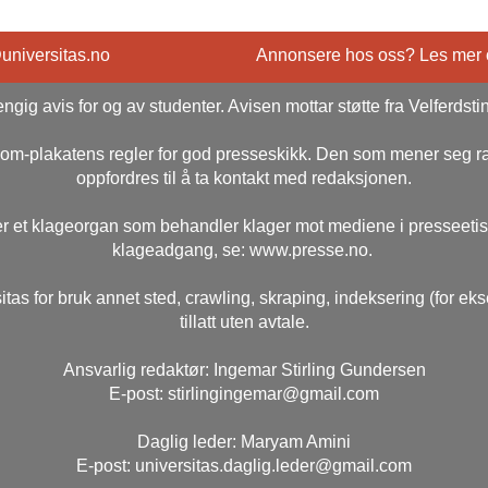
@universitas.no
Annonsere hos oss? Les mer
ngig avis for og av studenter. Avisen mottar støtte fra Velferdsti
rsom-plakatens regler for god presseskikk. Den som mener seg 
oppfordres til å ta kontakt med redaksjonen.
r et klageorgan som behandler klager mot mediene i presseeti
klageadgang, se: www.presse.no.
itas for bruk annet sted, crawling, skraping, indeksering (for ek
tillatt uten avtale.
Ansvarlig redaktør: Ingemar Stirling Gundersen
E-post: stirlingingemar@gmail.com
Daglig leder: Maryam Amini
E-post: universitas.daglig.leder@gmail.com