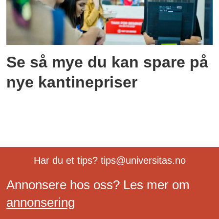
Se så mye du kan spare på
nye kantinepriser
Har du et tips? tips@universitas.no
Annonsere hos oss? Les mer om
annonsering