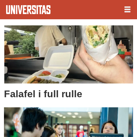
Tag:
frederikke
Falafel i full rulle