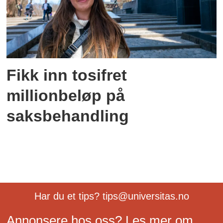
Fikk inn tosifret
millionbeløp på
saksbehandling
Har du et tips? tips@universitas.no
Annonsere hos oss? Les mer om