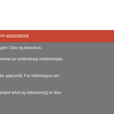
 om
annonsering
nget i Oslo og Akershus.
rammet av urettmessig medieomtale,
ske spørsmål. For informasjon om
sempel tekst og datamining) er ikke