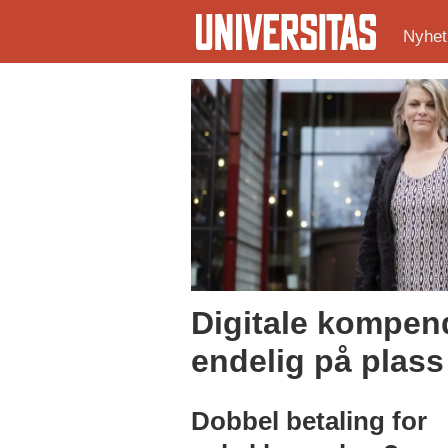
Nyhet
Tag:
kompendier
Digitale kompend
endelig på plass
Dobbel betaling for