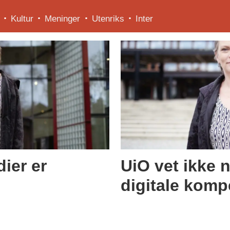
Kultur
Meninger
Utenriks
Inter
ier er
UiO vet ikke n
digitale komp