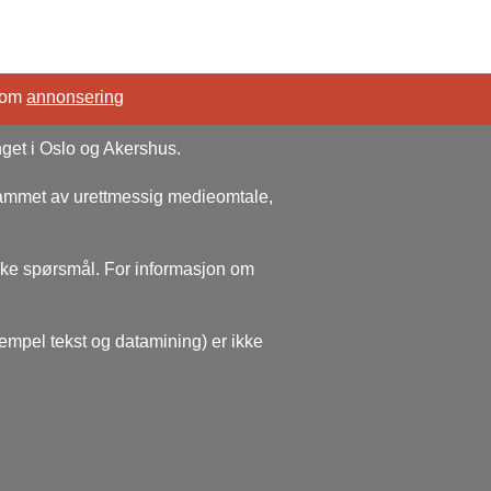
 om
annonsering
nget i Oslo og Akershus.
rammet av urettmessig medieomtale,
ske spørsmål. For informasjon om
sempel tekst og datamining) er ikke