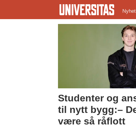
Nyhet
Tag:
kontorlandskap
Studenter og ans
til nytt bygg:– D
være så råflott