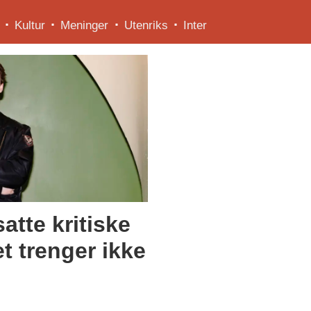
Kultur
Meninger
Utenriks
Inter
atte kritiske
et trenger ikke