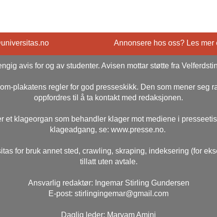
@universitas.no
Annonsere hos oss? Les mer
ngig avis for og av studenter. Avisen mottar støtte fra Velferdsti
rsom-plakatens regler for god presseskikk. Den som mener seg 
oppfordres til å ta kontakt med redaksjonen.
r et klageorgan som behandler klager mot mediene i presseeti
klageadgang, se: www.presse.no.
itas for bruk annet sted, crawling, skraping, indeksering (for ek
tillatt uten avtale.
Ansvarlig redaktør: Ingemar Stirling Gundersen
E-post: stirlingingemar@gmail.com
Daglig leder: Maryam Amini