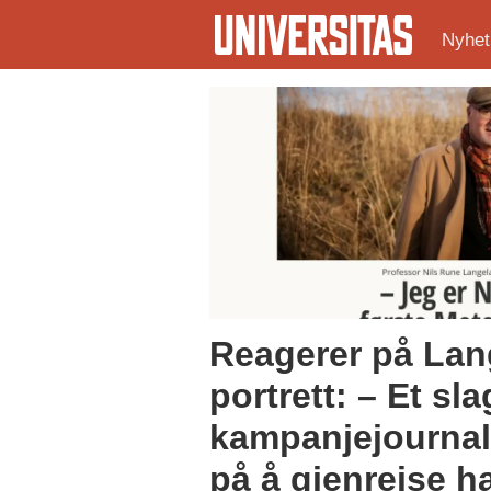
Nyhet
Tag:
langeland-
saken
Reagerer på Lan
portrett: – Et sl
kampanjejournali
på å gjenreise 