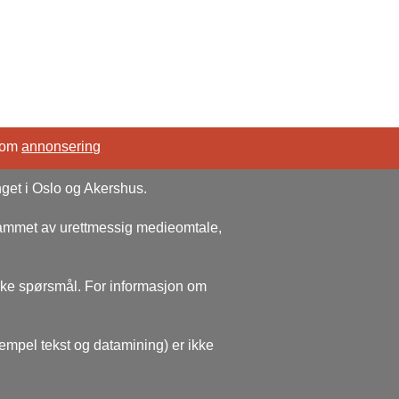
 om
annonsering
nget i Oslo og Akershus.
rammet av urettmessig medieomtale,
ske spørsmål. For informasjon om
sempel tekst og datamining) er ikke