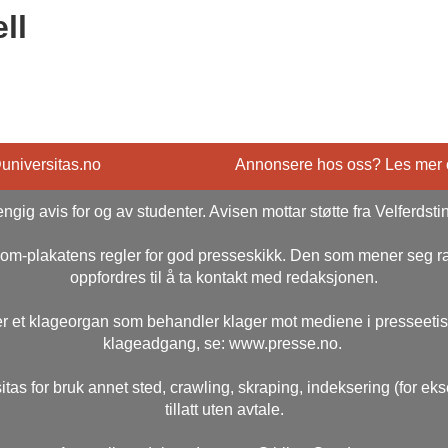
ll
@universitas.no
Annonsere hos oss? Les mer
ngig avis for og av studenter. Avisen mottar støtte fra Velferdsti
rsom-plakatens regler for god presseskikk. Den som mener seg 
oppfordres til å ta kontakt med redaksjonen.
r et klageorgan som behandler klager mot mediene i presseeti
klageadgang, se: www.presse.no.
itas for bruk annet sted, crawling, skraping, indeksering (for ek
tillatt uten avtale.