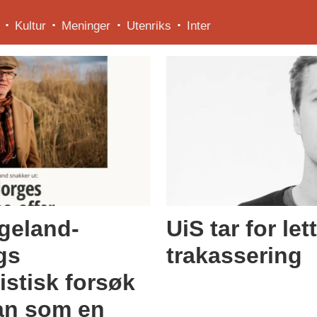
Kultur
Meninger
Utenriks
Inter
geland-
UiS tar for let
ags
trakassering
stisk forsøk
han som en