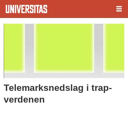
Tag:
norsk
rap
Telemarksnedslag i trap-
verdenen