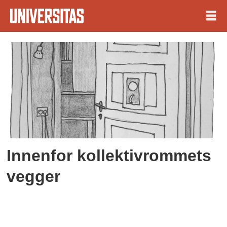
Tag:
rommet
mitt
Innenfor kollektivrommets
vegger