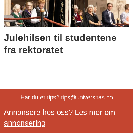
Julehilsen til studentene
fra rektoratet
Har du et tips? tips@universitas.no
Annonsere hos oss? Les mer om
annonsering