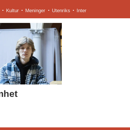
Kultur
Meninger
Utenriks
Inter
omhet