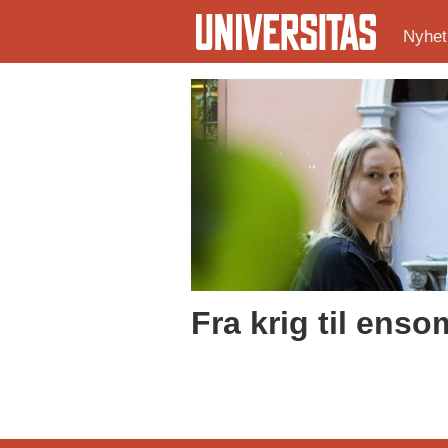
Nyhet
Tag:
ukrainere
i
norge
Fra krig til ens