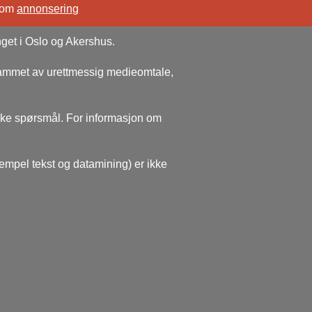
 om
annonsering
nget i Oslo og Akershus.
rammet av urettmessig medieomtale,
ske spørsmål. For informasjon om
sempel tekst og datamining) er ikke