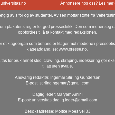
@universitas.no
Annonsere hos oss? Les mer
ngig avis for og av studenter. Avisen mottar støtte fra Velferdsti
rsom-plakatens regler for god presseskikk. Den som mener seg 
oppfordres til å ta kontakt med redaksjonen.
r et klageorgan som behandler klager mot mediene i presseeti
klageadgang, se: www.presse.no.
itas for bruk annet sted, crawling, skraping, indeksering (for ek
tillatt uten avtale.
Ansvarlig redaktør: Ingemar Stirling Gundersen
E-post: stirlingingemar@gmail.com
Daglig leder: Maryam Amini
E-post: universitas.daglig.leder@gmail.com
Besøksadresse: Moltke Moes vei 33