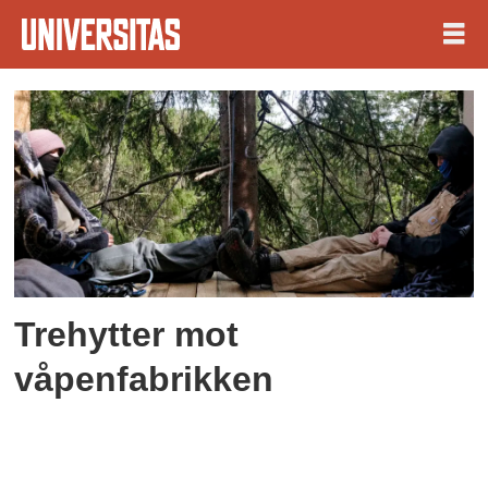
Tag:
våpenfabrikk
Trehytter mot
våpenfabrikken