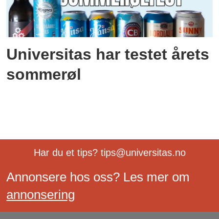
Universitas har testet årets
sommerøl
Har du et tips? tips@universitas.no
Annonsere hos oss? Les mer om
annonsering