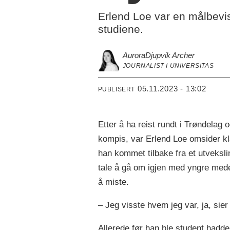
Erlend Loe var en målbevis
studiene.
Aurora
Djupvik Archer
JOURNALIST I UNIVERSITAS
05.11.2023 - 13:02
PUBLISERT
Etter å ha reist rundt i Trøndel
kompis, var Erlend Loe omsider klar 
han kommet tilbake fra et utveksli
tale å gå om igjen med yngre med
å miste.
– Jeg visste hvem jeg var, ja, sier
Allerede før han ble student hadde