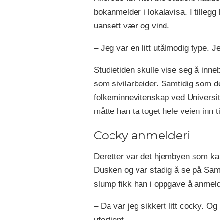
bokanmelder i lokalavisa. I tillegg
uansett vær og vind.
– Jeg var en litt utålmodig type. J
Studietiden skulle vise seg å inne
som sivilarbeider. Samtidig som de
folkeminnevitenskap ved Universite
måtte han ta toget hele veien inn t
Cocky anmelderi
Deretter var det hjembyen som kalte
Dusken og var stadig å se på Samf
slump fikk han i oppgave å anmel
– Da var jeg sikkert litt cocky. Og
ufortjent.