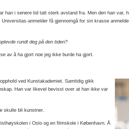
han i senere tid tatt sterk avstand fra. Men den han var, ha
tiv Universitas-anmelder få gjennomgå for sin krasse anmel
pplevde rundt deg på den tiden?
se av å ha gjort noe jeg ikke burde ha gjort.
t opphold ved Kunstakademiet. Samtidig gikk
skap. Han var likevel bevisst over at han ikke var
ke skulle bli kunstner.
alisthøyskolen i Oslo og en filmskole i København. Å