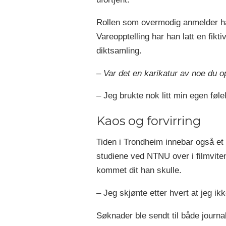
Rollen som overmodig anmelder har 
Vareopptelling har han latt en fik
diktsamling.
– Var det en karikatur av noe du o
– Jeg brukte nok litt min egen følel
Kaos og forvirring
Tiden i Trondheim innebar også e
studiene ved NTNU over i filmviten
kommet dit han skulle.
– Jeg skjønte etter hvert at jeg ik
Søknader ble sendt til både journ