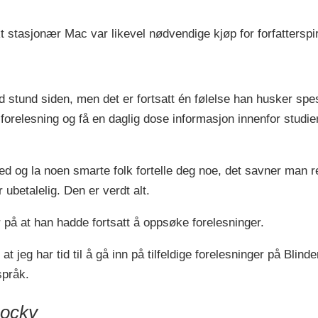
 stasjonær Mac var likevel nødvendige kjøp for forfatterspi
d stund siden, men det er fortsatt én følelse han husker spesi
̊ forelesning og få en daglig dose informasjon innenfor studie
ed og la noen smarte folk fortelle deg noe, det savner man re
 ubetalelig. Den er verdt alt.
r på at han hadde fortsatt å oppsøke forelesninger.
jeg har tid til å gå inn på tilfeldige forelesninger på Blin
pråk.
cocky