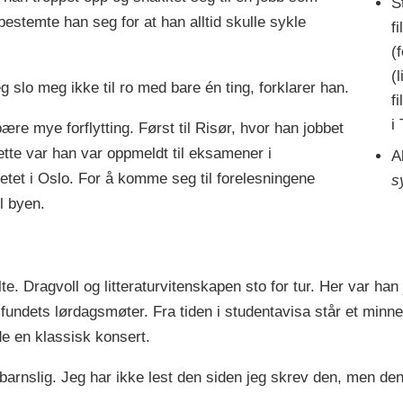
S
 bestemte han seg for at han alltid skulle sykle
f
(
(
eg slo meg ikke til ro med bare én ting, forklarer han.
f
i
bære mye forflytting. Først til Risør, hvor han jobbet
tte var han var oppmeldt til eksamener i
A
tet i Oslo. For å komme seg til forelesningene
s
il byen.
. Dragvoll og litteraturvitenskapen sto for tur. Her var han 
undets lørdagsmøter. Fra tiden i studentavisa står et minne 
de en klassisk konsert.
 barnslig. Jeg har ikke lest den siden jeg skrev den, men den 