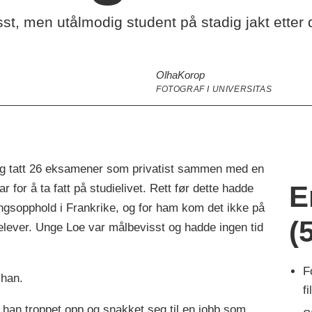
st, men utålmodig student på stadig jakt etter
Olha
Korop
FOTOGRAF I UNIVERSITAS
ag og tatt 26 eksamener som privatist sammen med en
E
for å ta fatt på studielivet. Rett før dette hadde
ngsopphold i Frankrike, og for ham kom det ikke på
(
elever. Unge Loe var målbevisst og hadde ingen tid
F
 han.
f
 han troppet opp og snakket seg til en jobb som