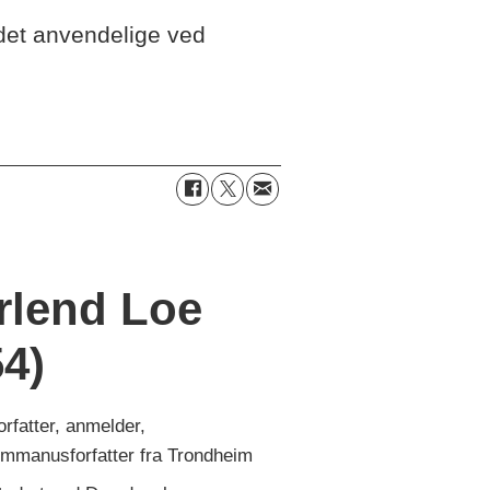
 det anvendelige ved
rlend Loe
54)
orfatter, anmelder,
ilmmanusforfatter fra Trondheim