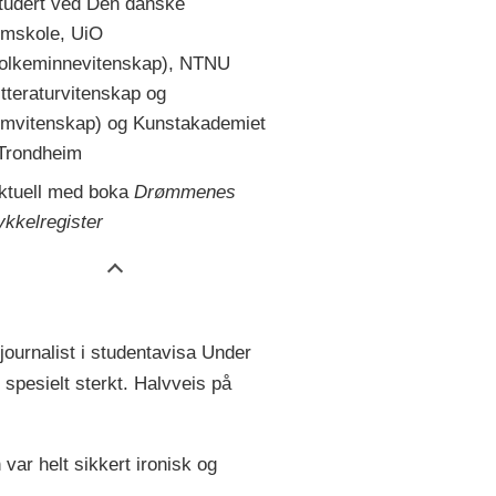
tudert ved Den danske
ilmskole, UiO
folkeminnevitenskap), NTNU
litteraturvitenskap og
ilmvitenskap) og Kunstakademiet
 Trondheim
ktuell med boka
Drømmenes
ykkelregister
journalist i studentavisa Under
spesielt sterkt. Halvveis på
var helt sikkert ironisk og