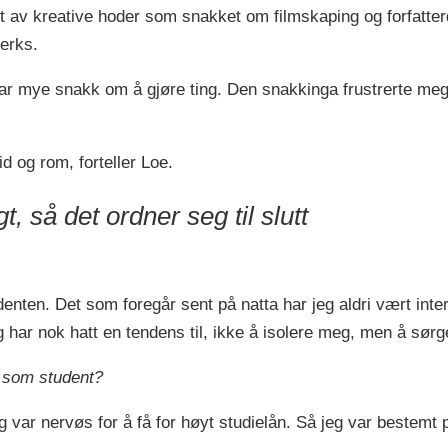
ullt av kreative hoder som snakket om filmskaping og forfatte
verks.
var mye snakk om å gjøre ting. Den snakkinga frustrerte meg.
id og rom, forteller Loe.
, så det ordner seg til slutt
denten. Det som foregår sent på natta har jeg aldri vært inte
g har nok hatt en tendens til, ikke å isolere meg, men å sørge 
t som student?
g var nervøs for å få for høyt studielån. Så jeg var bestemt 