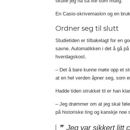
skulle jeg ha så lite som mulig.
En Casio-skrivemaskin og en brukt
Ordner seg til slutt
Studietiden er tilbakelagt for en go
savne. Automatikken i det å gå pa
hverdagskost.
– Det å bare kunne møte opp et st
at en hel verden åpner seg, som er
Hadde tiden strukket til er han kla
– Jeg drømmer om at jeg skal føle at 
på historiske ting og kanskje noe s
Jeg var sikkert litt 