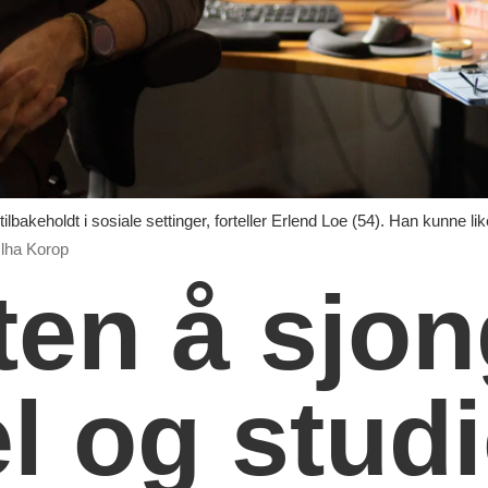
t tilbakeholdt i sosiale settinger, forteller Erlend Loe (54). Han kunne li
Olha Korop
en å sjon
l og studi