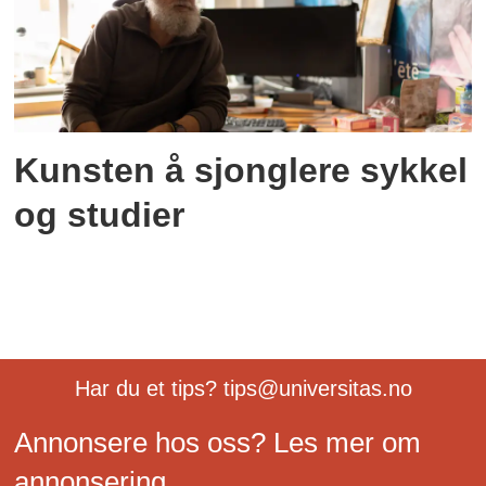
Kunsten å sjonglere sykkel
og studier
Har du et tips? tips@universitas.no
Annonsere hos oss? Les mer om
annonsering