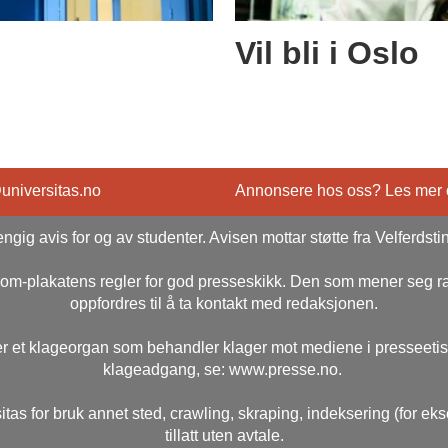
Vil bli i Oslo
@universitas.no
Annonsere hos oss? Les mer
ngig avis for og av studenter. Avisen mottar støtte fra Velferdsti
rsom-plakatens regler for god presseskikk. Den som mener seg 
oppfordres til å ta kontakt med redaksjonen.
r et klageorgan som behandler klager mot mediene i presseeti
klageadgang, se: www.presse.no.
itas for bruk annet sted, crawling, skraping, indeksering (for ek
tillatt uten avtale.