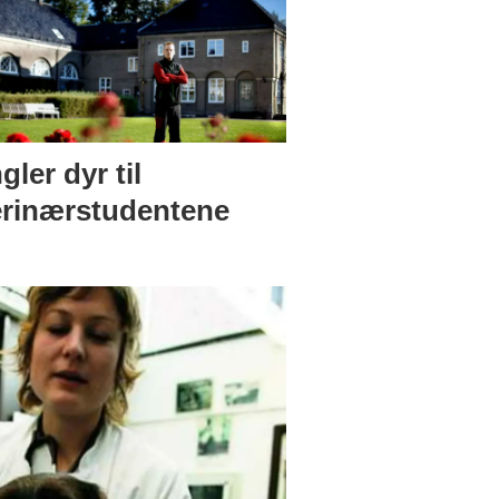
ler dyr til
erinærstudentene