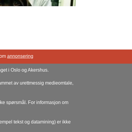
 om
annonsering
nget i Oslo og Akershus.
rammet av urettmessig medieomtale,
ske spørsmål. For informasjon om
sempel tekst og datamining) er ikke