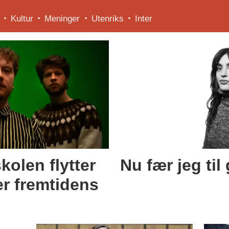
Kultur
Meninger
Utenriks
Inter
kolen flytter
Nu fær jeg til
er fremtidens