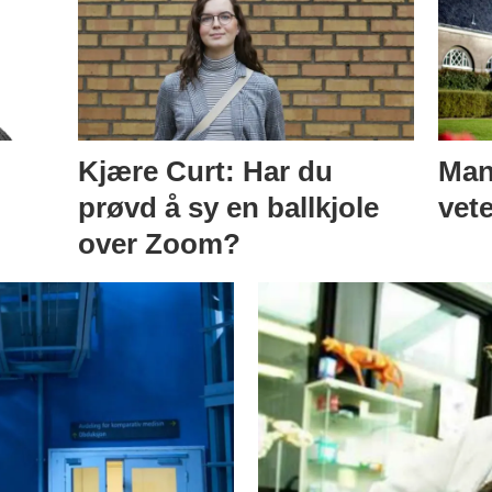
Kjære Curt: Har du
Mang
prøvd å sy en ballkjole
vet
over Zoom?