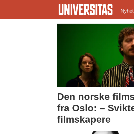
Nyhet
Tag:
flytting
Den norske films
fra Oslo: – Svikt
filmskapere