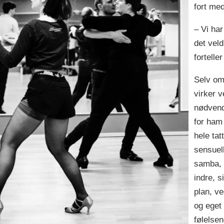
fort med
– Vi ha
det veld
fortelle
Selv om
virker v
nødvendi
for ham 
hele tat
sensuell
samba, 
indre, s
plan, ve
og eget 
følelsen