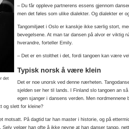
– Du får oppleve partnerens essens gjennom danse
men det føles som ulike dialekter. Og dialekter er ogs
Tangomiljøet i Oslo er kanskje ikke særlig stort, men
bevegelsene. At man tar dansen på alvor er viktig
hverandre, forteller Emily.
– Det er en stolthet i det, fordi tangoen kan være vel
Typisk norsk å være klein
r det
Det er noe unorsk ved denne nærheten. Tangodans
sjelden ser her til lands. I Finland slo tangoen an så
egen sjanger i dansens verden. Men nordmennene ble
t og slett for kleine?
t motsatt. På dagtid tar han master i historie, og på ettermi
 Selv velger han ofte å ikke nevne at han danser tango, nett