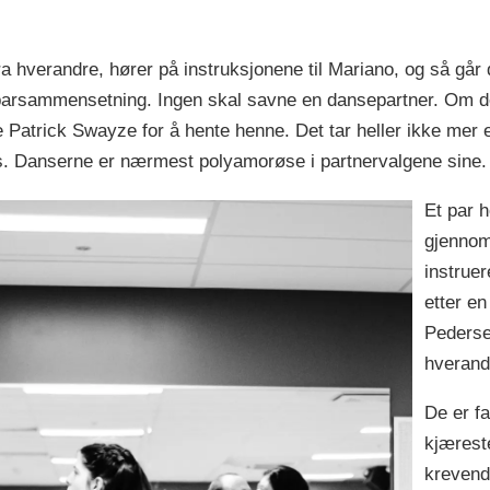
a hverandre, hører på instruksjonene til Mariano, og så går 
 parsammensetning. Ingen skal savne en dansepartner. Om de
atrick Swayze for å hente henne. Det tar heller ikke mer en
ans. Danserne er nærmest polyamorøse i partnervalgene sine.
Et par h
gjennom
instrue
etter e
Pederse
hverandr
De er f
kjærest
krevende