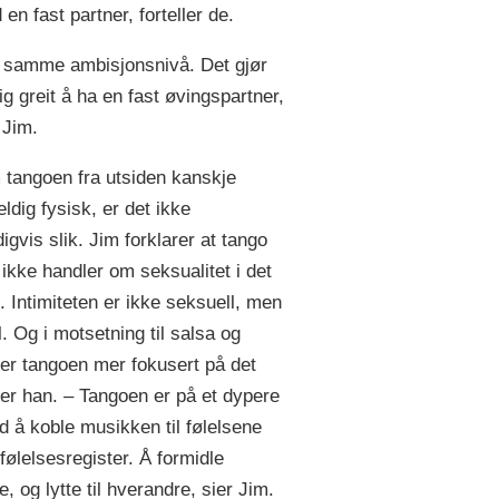
 en fast partner, forteller de.
r samme ambisjonsnivå. Det gjør
ig greit å ha en fast øvingspartner,
r Jim.
 tangoen fra utsiden kanskje
eldig fysisk, er det ikke
gvis slik. Jim forklarer at tango
ikke handler om seksualitet i det
t. Intimiteten er ikke seksuell, men
. Og i motsetning til salsa og
er tangoen mer fokusert på det
ier han. – Tangoen er på et dypere
d å koble musikken til følelsene
følelsesregister. Å formidle
e, og lytte til hverandre, sier Jim.