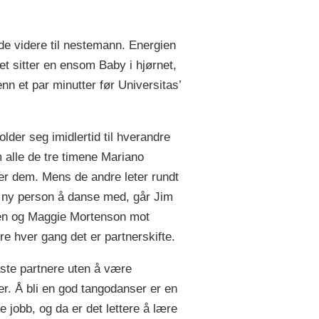
de videre til nestemann. Energien
t sitter en ensom Baby i hjørnet,
n et par minutter før Universitas’
older seg imidlertid til hverandre
 alle de tre timene Mariano
rer dem. Mens de andre leter rundt
n ny person å danse med, går Jim
n og Maggie Mortenson mot
e hver gang det er partnerskifte.
aste partnere uten å være
er. Å bli en god tangodanser er en
 jobb, og da er det lettere å lære