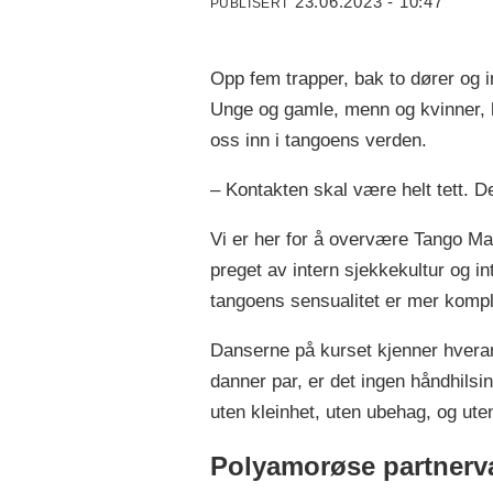
23.06.2023 - 10:47
PUBLISERT
Opp fem trapper, bak to dører og i
Unge og gamle, menn og kvinner, ha
oss inn i tangoens verden.
– Kontakten skal være helt tett. De
Vi er her for å overvære Tango Mar
preget av intern sjekkekultur og i
tangoens sensualitet er mer kompl
Danserne på kurset kjenner hveran
danner par, er det ingen håndhilsi
uten kleinhet, uten ubehag, og ut
Polyamorøse partnerv