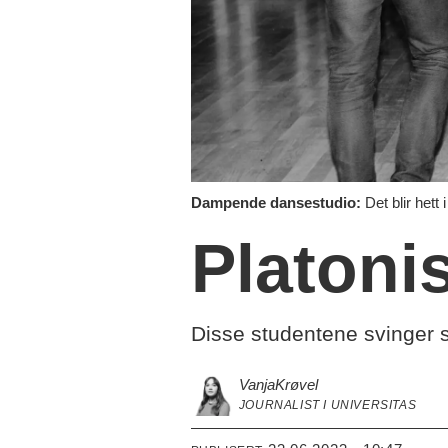
Dampende dansestudio:
Det blir hett
Platoni
Disse studentene svinger se
Vanja
Krøvel
JOURNALIST I UNIVERSITAS