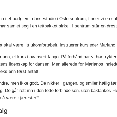
nn i et bortgjemt dansestudio i Oslo sentrum, finner vi en s
r samlet seg i en tettpakket sirkel. I sentrum står en dress
t skal være litt ukomfortabelt, instruerer kursleder Mariano P
iano, et kurs i avansert tango. På forhånd har vi hørt rykter
ntens lidenskap for dansen. Men allerede før Marianos innled
eks enn først antatt.
dre, men ikke godt. De nikker i gangen, og smiler høflig fø
ng. De går rett inn i den tette forbindelsen, uten baktanker.
en å være kjærester?
alg