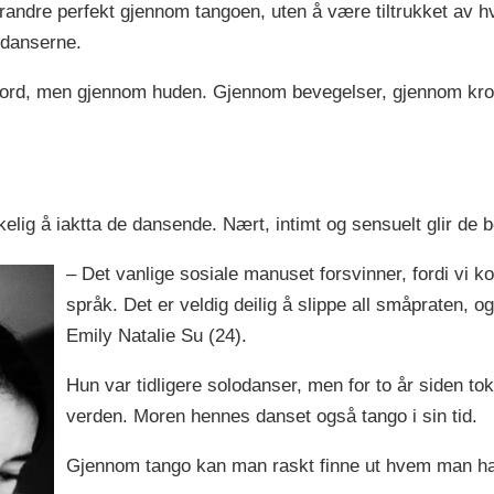
randre perfekt gjennom tangoen, uten å være tiltrukket av h
odanserne.
rd, men gjennom huden. Gjennom bevegelser, gjennom kropp
lig å iaktta de dansende. Nært, intimt og sensuelt glir de b
– Det vanlige sosiale manuset forsvinner, fordi vi 
språk. Det er veldig deilig å slippe all småpraten,
Emily Natalie Su (24).
Hun var tidligere solodanser, men for to år siden to
verden. Moren hennes danset også tango i sin tid.
Gjennom tango kan man raskt finne ut hvem man har