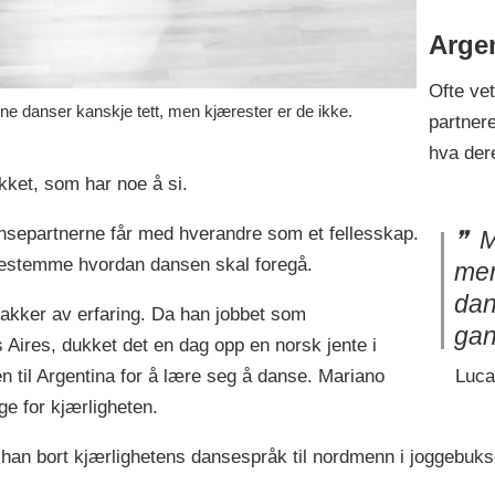
Argen
Ofte ve
e danser kanskje tett, men kjærester er de ikke.
partnere
hva der
ikket, som har noe å si.
nsepartnerne får med hverandre som et fellesskap.
M
estemme hvordan dansen skal foregå.
mer
dan
akker av erfaring. Da han jobbet som
gan
 Aires, dukket det en dag opp en norsk jente i
Luca
en til Argentina for å lære seg å danse. Mariano
ge for kjærligheten.
r han bort kjærlighetens dansespråk til nordmenn i joggebuk