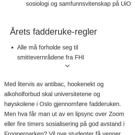
sosiologi og samfunnsvitenskap på UiO
Årets fadderuke-regler
Alle må forholde seg til
smittevernrådene fra FHI
De fleste læresteder krever at
fadderledere gjennomfører et
Med litervis av antibac, hookenekt og
smittevernkurs
alkoholforbud skal universitetene og
De fleste læresteder har faddergrupper
høyskolene i Oslo gjennomføre fadderuken.
på maks 20 personer. Ved Oslomet må
Men hva får man ut av en lipsync over Zoom
man i grupper på over 20 holde det
eller fire timers sosialisering på god avstand i
alkoholfritt.
Frognerparken? Vil nye studenter få venner,