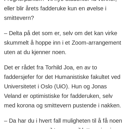
eller blir årets fadderuke kun en øvelse i
Arrangementet er kun åpne for faddere
smittevern?
og fadderbarn
Alle faddergrupper blir utstyrt med
– Delta på det som er, selv om det kan virke
antibac
skummelt å hoppe inn i et Zoom-arrangement
uten at du kjenner noen.
Ved UiO kan ikke kollektivtrafikk være
en del av arrangementet, det er heller
Det er rådet fra Torhild Joa, en av to
ikke tillatt med utflukter til Osloøyene
faddersjefer for det Humanistiske fakultet ved
Ved SV-fakultetet vil faddere bare
Universitetet i Oslo (UiO). Hun og Jonas
kunne være med fadderbarna i gitte
Veland er optimistiske for fadderuken, selv
tidsrom, ikke mer enn fire timer av
med korona og smittevern pustende i nakken.
gangen to ganger om dagen
– Da har du i hvert fall muligheten til å få noen
Blant UiO sine åtte faddervettregler er