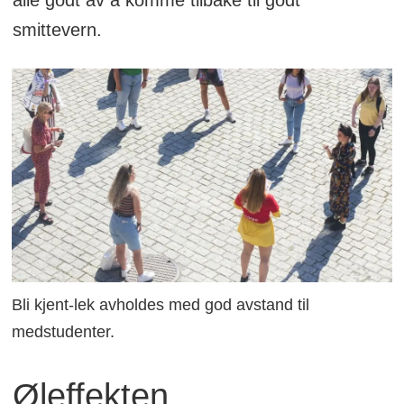
alle godt av å komme tilbake til godt
smittevern.
Bli kjent-lek avholdes med god avstand til
medstudenter.
Øleffekten