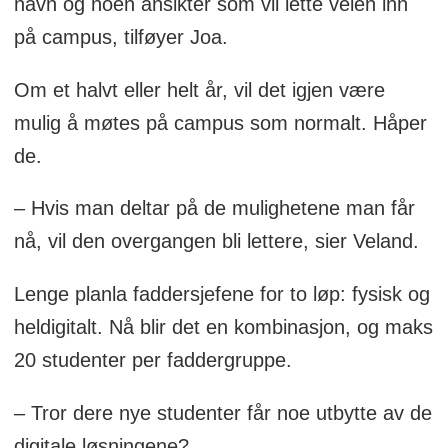
navn og noen ansikter som vil lette veien inn
blant annet: drikk med måte, og vær en
på campus, tilføyer Joa.
tjommi
Om et halvt eller helt år, vil det igjen være
mulig å møtes på campus som normalt. Håper
de.
– Hvis man deltar på de mulighetene man får
nå, vil den overgangen bli lettere, sier Veland.
Lenge planla faddersjefene for to løp: fysisk og
heldigitalt. Nå blir det en kombinasjon, og maks
20 studenter per faddergruppe.
– Tror dere nye studenter får noe utbytte av de
digitale løsningene?