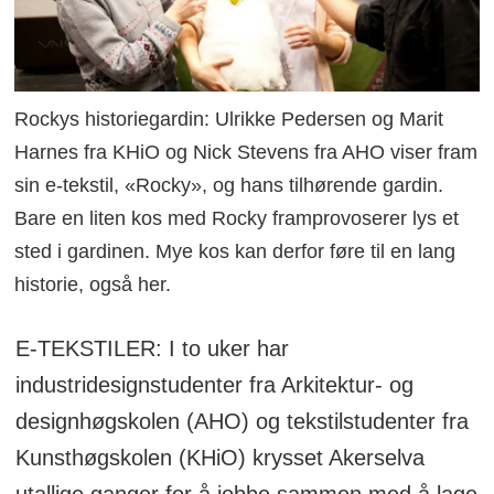
Rockys historiegardin: Ulrikke Pedersen og Marit
Harnes fra KHiO og Nick Stevens fra AHO viser fram
sin e-tekstil, «Rocky», og hans tilhørende gardin.
Bare en liten kos med Rocky framprovoserer lys et
sted i gardinen. Mye kos kan derfor føre til en lang
historie, også her.
E-TEKSTILER: I to uker har
industridesignstudenter fra Arkitektur- og
designhøgskolen (AHO) og tekstilstudenter fra
Kunsthøgskolen (KHiO) krysset Akerselva
utallige ganger for å jobbe sammen med å lage