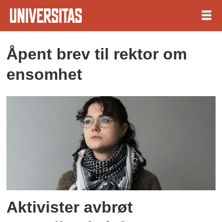
Åpent brev til rektor om
Tag:
ensomhet
ragnhild
hennum
Aktivister avbrøt