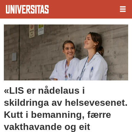
Tag:
nrk
«LIS er nådelaus i
skildringa av helsevesenet.
Kutt i bemanning, færre
vakthavande og eit