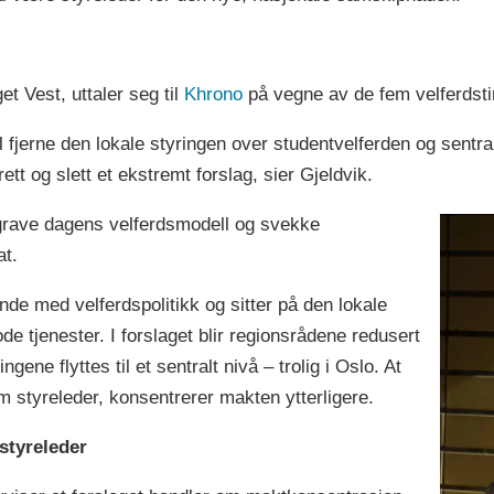
et Vest, uttaler seg til
Khrono
på vegne av de fem velferdstin
 fjerne den lokale styringen over studentvelferden og sentr
ett og slett et ekstremt forslag, sier Gjeldvik.
grave dagens velferdsmodell og svekke
t.
de med velferdspolitikk og sitter på den lokale
de tjenester. I forslaget blir regionsrådene redusert
gene flyttes til et sentralt nivå – trolig i Oslo. At
 styreleder, konsentrerer makten ytterligere.
styreleder