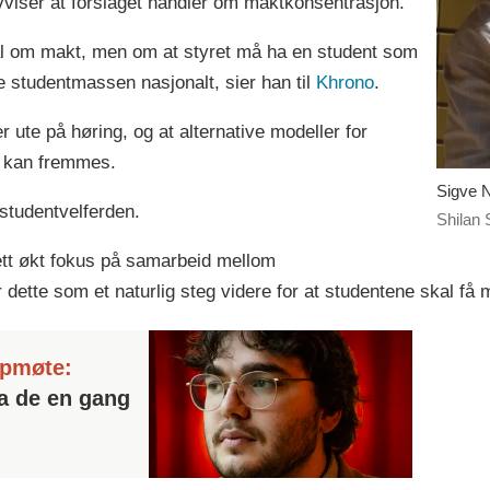
iser at forslaget handler om maktkonsentrasjon.
l om makt, men om at styret må ha en student som
e studentmassen nasjonalt, sier han til
Khrono
.
r ute på høring, og at alternative modeller for
 kan fremmes.
Sigve 
studentvelferden.
Shilan 
ett økt fokus på samarbeid mellom
dette som et naturlig steg videre for at studentene skal få 
ppmøte:
va de en gang