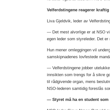
Velferdstingene reagerer kraftig
Liva Gjeldvik, leder av Velferdsting
— Det mest alvorlige er at NSO vil
egen leder som styreleder. Det er r
Hun mener omleggingen vil under
samskipnadenes lovfestede manda
— Velferdstingene jobber utelukken
innsikten som trengs for å sikre go
til rådgivende organ, mens beslutnin
NSO-lederen samtidig foreslås som
— Styret må ha en student som 