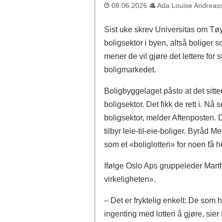
08.06.2026
Ada Louise Andreas
Sist uke skrev Universitas om T
boligsektor i byen, altså boliger 
mener de vil gjøre det lettere fo
boligmarkedet.
Boligbyggelaget påsto at det sitte
boligsektor. Det fikk de rett i. Nå 
boligsektor, melder Aftenposten. 
tilbyr leie-til-eie-boliger. Byråd
som et «boliglotteri» for noen få h
Ifølge Oslo Aps gruppeleder Mart
virkeligheten».
– Det er fryktelig enkelt: De som h
ingenting med lotteri å gjøre, sier