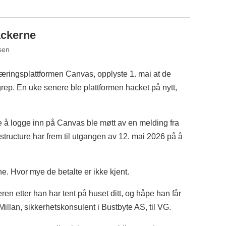
ackerne
sen
 læringsplattformen Canvas, opplyste 1. mai at de
grep. En uke senere ble plattformen hacket på nytt,
e å logge inn på Canvas ble møtt av en melding fra
tructure har frem til utgangen av 12. mai 2026 på å
ne. Hvor mye de betalte er ikke kjent.
ren etter han har tent på huset ditt, og håpe han får
illan, sikkerhetskonsulent i Bustbyte AS, til VG.