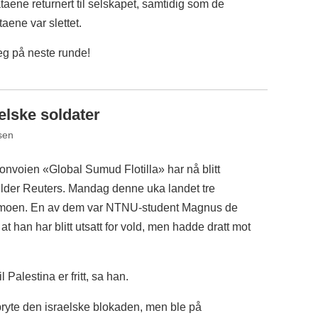
ataene returnert til selskapet, samtidig som de
taene var slettet.
seg på neste runde!
aelske soldater
sen
onvoien «Global Sumud Flotilla» har nå blitt
melder Reuters. Mandag denne uka landet tre
emoen. En av dem var NTNU-student Magnus de
at han har blitt utsatt for vold, men hadde dratt mot
l Palestina er fritt, sa han.
 bryte den israelske blokaden, men ble på