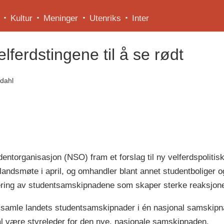
Kultur
Meninger
Utenriks
Inter
lferdstingene til å se rødt
dahl
torganisasjon (NSO) fram et forslag til ny velferdspolitisk
andsmøte i april, og omhandler blant annet studentboliger 
sering av studentsamskipnadene som skaper sterke reaksjone
å samle landets studentsamskipnader i én nasjonal samskip
al være styreleder for den nye, nasjonale samskipnaden.