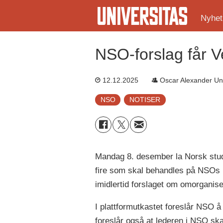
Nyhet
NSO-forslag får Ve
12.12.2025
Oscar Alexander Un
NSO
NOTISER
Mandag 8. desember la Norsk studen
fire som skal behandles på NSOs l
imidlertid forslaget om omorgani
I plattformutkastet foreslår NSO 
foreslår også at lederen i NSO sk