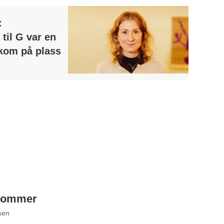
:
 til G var en
 kom på plass
osommer
sen