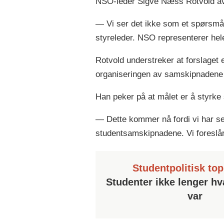
NSO-leder Sigve Næss Rotvold avv
— Vi ser det ikke som et spørsmå
styreleder. NSO representerer hel
Rotvold understreker at forslaget e
organiseringen av samskipnadene
Han peker på at målet er å styrke 
— Dette kommer nå fordi vi har s
studentsamskipnadene. Vi foreslår 
Studentpolitisk to
Studenter ikke lenger h
var