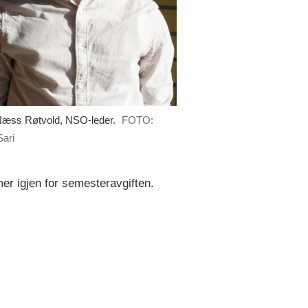
Næss Røtvold, NSO-leder.
FOTO:
Sari
mer igjen for semesteravgiften.