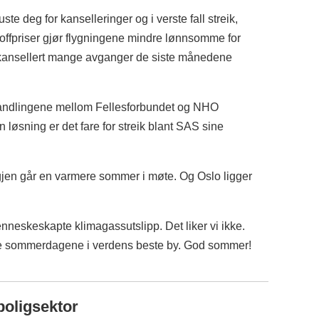
te deg for kanselleringer og i verste fall streik,
stoffpriser gjør flygningene mindre lønnsomme for
 kansellert mange avganger de siste månedene
rhandlingene mellom Fellesforbundet og NHO
n løsning er det fare for streik blant SAS sine
igjen går en varmere sommer i møte. Og Oslo ligger
eskeskapte klimagassutslipp. Det liker vi ikke.
å nyte sommerdagene i verdens beste by. God sommer!
boligsektor