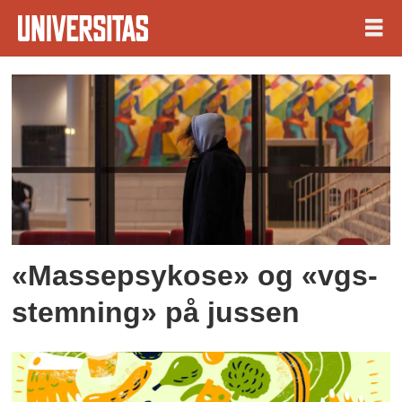
Tag:
konkurranse
«Massepsykose» og «vgs-
stemning» på jussen