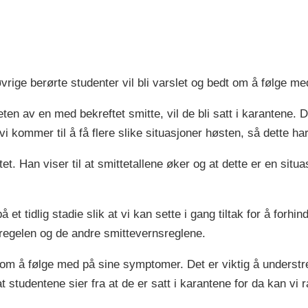
 øvrige berørte studenter vil bli varslet og bedt om å følge 
ten av en med bekreftet smitte, vil de bli satt i karantene. 
i kommer til å få flere slike situasjoner høsten, så dette har
et. Han viser til at smittetallene øker og at dette er en situ
å et tidlig stadie slik at vi kan sette i gang tiltak for å forhin
sregelen og de andre smittevernsreglene.
n om å følge med på sine symptomer. Det er viktig å understre
at studentene sier fra at de er satt i karantene for da kan vi