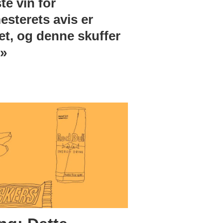
te vin for
esterets avis er
et, og denne skuffer
e»