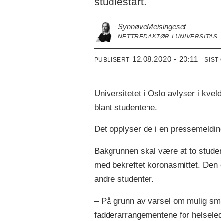
studiestart.
Synnøve
Meisingeset
NETTREDAKTØR I UNIVERSITAS
12.08.2020 - 20:11
PUBLISERT
SIST
Universitetet i Oslo avlyser i kve
blant studentene.
Det opplyser de i en pressemeldin
Bakgrunnen skal være at to studen
med bekreftet koronasmittet. Den 
andre studenter.
– På grunn av varsel om mulig smit
fadderarrangementene for helselede