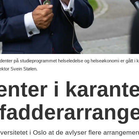
 på studieprogrammet helseledelse og helseøkonomi er gått i ka
ektor Svein Stølen.
enter i karant
 fadderarrang
ersitetet i Oslo at de avlyser flere arrangemen