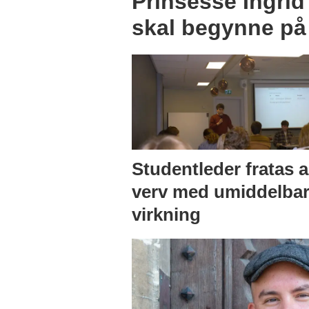
Prinsesse Ingrid
skal begynne på
Studentleder fratas a
verv med umiddelba
virkning