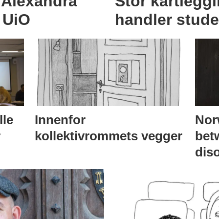
 Alexandra
Stor kartleggi
 UiO
handler stude
lle
Innenfor
Nor
r
kollektivrommets vegger
bet
dis