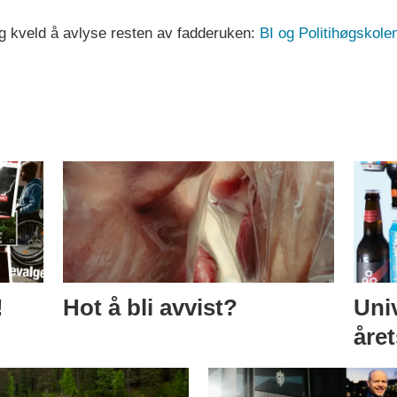
ag kveld å avlyse resten av fadderuken:
BI og Politihøgskole
!
Hot å bli avvist?
Univ
åre