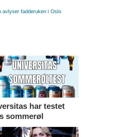
n avlyser fadderuken i Oslo
ersitas har testet
ts sommerøl