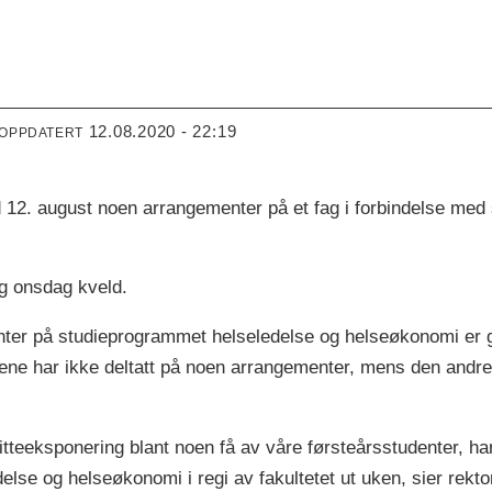
12.08.2020 - 22:19
 OPPDATERT
ld 12. august noen arrangementer på et fag i forbindelse med 
g onsdag kveld.
ter på studieprogrammet helseledelse og helseøkonomi er gå
ene har ikke deltatt på noen arrangementer, mens den andre
teeksponering blant noen få av våre førsteårsstudenter, har 
lse og helseøkonomi i regi av fakultetet ut uken, sier rekto