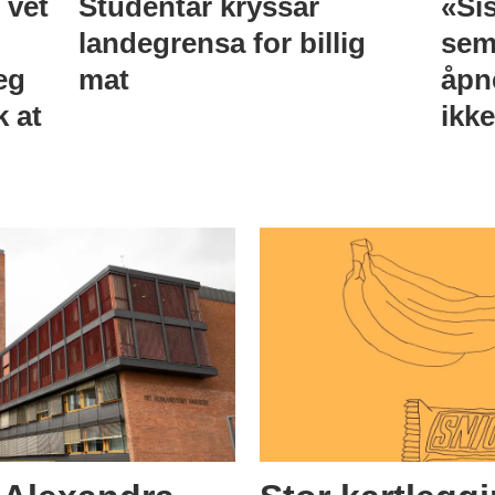
 vet
Studentar kryssar
«Sis
landegrensa for billig
sem
eg
mat
åpn
k at
ikk