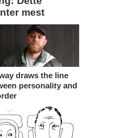
ng: Dette
nter mest
way draws the line
ween personality and
order