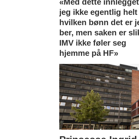
«Med dette innlegget
jeg ikke egentlig helt
hvilken bønn det er j
ber, men saken er sli
IMV ikke føler seg
hjemme på HF»