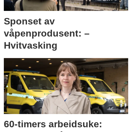
Sponset av
våpenprodusent: –
Hvitvasking
60-timers arbeidsuke: