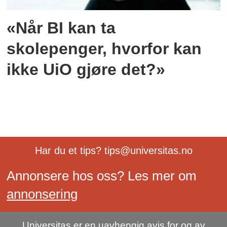
«Når BI kan ta
skolepenger, hvorfor kan
ikke UiO gjøre det?»
Har du et tips? tips@universitas.no
Annonsere hos oss? Les mer om
annonsering
Universitas er en uavhengig avis for og av